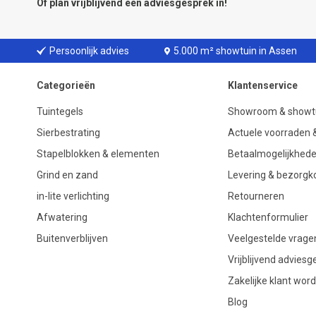
Of plan vrijblijvend een
adviesgesprek
in!
Persoonlijk advies
5.000 m² showtuin in Assen
Categorieën
Klantenservice
Tuintegels
Showroom & showt
Sierbestrating
Actuele voorraden &
Stapelblokken & elementen
Betaalmogelijkhed
Grind en zand
Levering & bezorgk
in-lite verlichting
Retourneren
Afwatering
Klachtenformulier
Buitenverblijven
Veelgestelde vrage
Vrijblijvend advies
Zakelijke klant wor
Blog