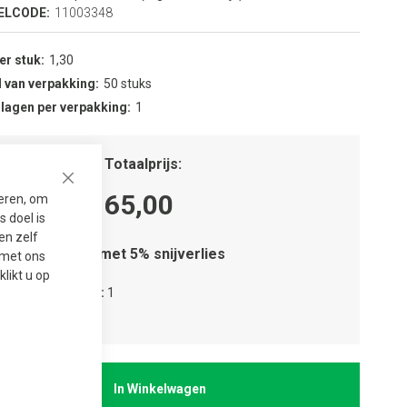
ELCODE:
11003348
per stuk
1,30
 van verpakking
50 stuks
 lagen per verpakking
1
tal stuks
Totaalprijs
Close
65,00
seren, om
 doel is
en zelf
Houd rekening met 5% snijverlies
t met ons
 klikt u op
tal verpakkingen
1
tal lagen
1
In Winkelwagen