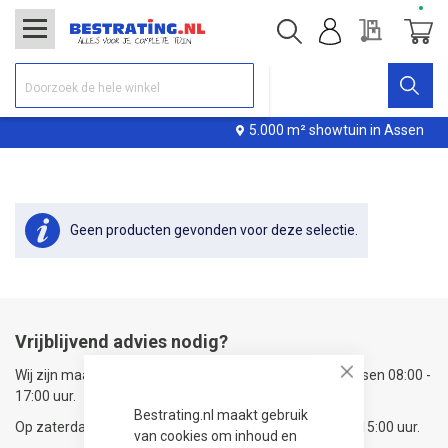
Offerte
Winke
5.000 m² showtuin in Assen
Geen producten gevonden voor deze selectie.
Vrijblijvend advies nodig?
Wij zijn maandag t/m vrijdag telefonisch bereikbaar tussen 08:00 -
Close
17:00 uur.
Bestrating.nl maakt gebruik
Op zaterdag zijn wij telefonisch bereikbaar van 09:00 - 15:00 uur.
van cookies om inhoud en