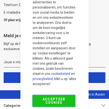
advertenties te
Telefoon: 0592-315108
personaliseren, om functies
voor social media te bieden
E-mailadres: info@bestrating.nl
en om ons websiteverkeer
Of plan vrijblijvend een
adviesgesprek
in!
te analyseren. Ons doel is
om de best mogelijke
winkelervaring voor u te
Meld je nu aan voor de nieuwsbrief
creëren. U kunt uw
cookievoorkeuren zelf
Blijf op de hoogte van de nieuwste producten en ontvang
instellen en aanpassen door
exclusieve aanbiedingen.
op 'cookie instellingen' te
klikken. Als u akkoord gaat
met ons gebruik van
cookies, zoals beschreven
staat in ons
cookiebeleid
en
Aanmelden voor de nieuwsbrief
privacybeleid
, klikt u op 'alles
accepteren'
5.000 m² showtuin in Assen
ACCEPTEER
COOKIES
Categorieën