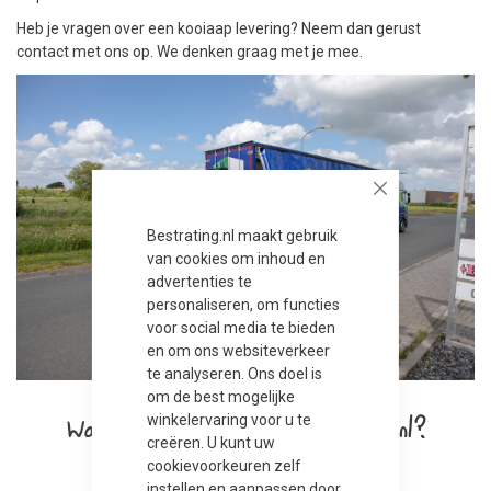
Heb je vragen over een kooiaap levering? Neem dan gerust
contact met ons op. We denken graag met je mee.
Close
Bestrating.nl maakt gebruik
van cookies om inhoud en
advertenties te
personaliseren, om functies
voor social media te bieden
en om ons websiteverkeer
te analyseren. Ons doel is
om de best mogelijke
Wat vinden anderen van Bestrating.nl?
winkelervaring voor u te
creëren. U kunt uw
cookievoorkeuren zelf
Dit bedrijf beveel ik van harte aan .
instellen en aanpassen door