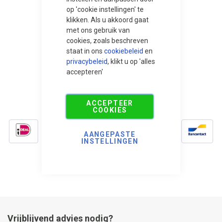
Roelof oldenhuizing
op 'cookie instellingen' te
klikken. Als u akkoord gaat
met ons gebruik van
cookies, zoals beschreven
staat in ons
cookiebeleid
en
privacybeleid
, klikt u op 'alles
Bekijk hier alle reviews
accepteren'
ACCEPTEER
Veilig betalen:
COOKIES
AANGEPASTE
INSTELLINGEN
Vrijblijvend advies nodig?