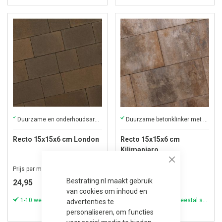
Duurzame en onderhoudsarme klinker met een verfijnde uitstraling.
Duurzame betonklinker met een verfijnde afwerking.
Recto 15x15x6 cm London
Recto 15x15x6 cm
Kilimanjaro
Close
Prijs per m²
Prijs per m²
Bestrating.nl maakt gebruik
24,95
25,95
van cookies om inhoud en
1-10 werkdagen (meestal sneller)
1-10 werkdagen (meestal sneller)
advertenties te
personaliseren, om functies