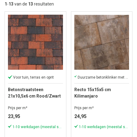
la
1
-
13
van de
13
resultaten
so
Voor tuin, terras en oprit
Duurzame betonklinker met een verfijnde afwerking.
Betonstraatsteen
Recto 15x15x5 cm
21x10,5x6 cm Rood/Zwart
Kilimanjaro
komo
Prijs per m²
Prijs per m²
23,95
24,95
1-10 werkdagen (meestal sneller)
1-10 werkdagen (meestal sneller)