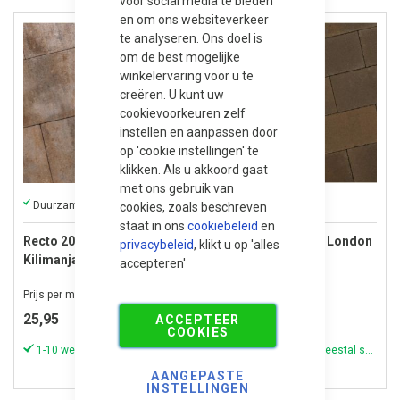
voor social media te bieden
en om ons websiteverkeer
te analyseren. Ons doel is
om de best mogelijke
winkelervaring voor u te
creëren. U kunt uw
cookievoorkeuren zelf
instellen en aanpassen door
op 'cookie instellingen' te
klikken. Als u akkoord gaat
met ons gebruik van
Duurzame betonklinker met een verfijnde afwerking.
Weinig onderhoud
cookies, zoals beschreven
staat in ons
cookiebeleid
en
Recto 20x30x6 cm
Recto 20x30x6 cm London
privacybeleid
, klikt u op 'alles
Kilimanjaro
accepteren'
Prijs per m²
Prijs per m²
25,95
25,95
ACCEPTEER
COOKIES
1-10 werkdagen (meestal sneller)
1-10 werkdagen (meestal sneller)
AANGEPASTE
INSTELLINGEN