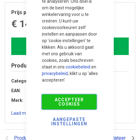
te analyseren. Ons doel is
om de best mogelijke
Prijs per stuk
winkelervaring voor u te
€ 14,920.00
creëren. U kunt uw
cookievoorkeuren zelf
instellen en aanpassen door
op 'cookie instellingen' te
In winkelwagen
klikken. Als u akkoord gaat
met ons gebruik van
cookies, zoals beschreven
Product specificaties
staat in ons
cookiebeleid
en
privacybeleid
, klikt u op 'alles
accepteren'
Categorie
Buitenverblijven
EAN
8720246402254
ACCEPTEER
Merk
Trendhout
COOKIES
Laad meer specificaties
AANGEPASTE
INSTELLINGEN
Productomschrijving
Reviews
Gerelateerde pr