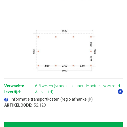
Ga
naar
het
Verwachte
6-8 weken (vraag altijd naar de actuele voorraad
begin
van
levertijd:
& levertijd)
de
afbeeldingen-
Informatie transportkosten (regio afhankelijk)
gallerij
ARTIKELCODE:
52.1231