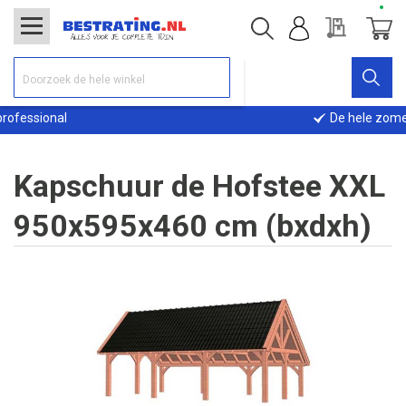
Offerte
Winke
onal
De hele zomer geop
Kapschuur de Hofstee XXL
950x595x460 cm (bxdxh)
Ga
naar
het
einde
van
de
afbeeldingen-
gallerij