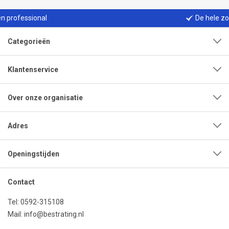
ssional
De hele zomer ge
Categorieën
Klantenservice
Over onze organisatie
Adres
Openingstijden
Contact
Tel:
0592-315108
Mail:
info@bestrating.nl