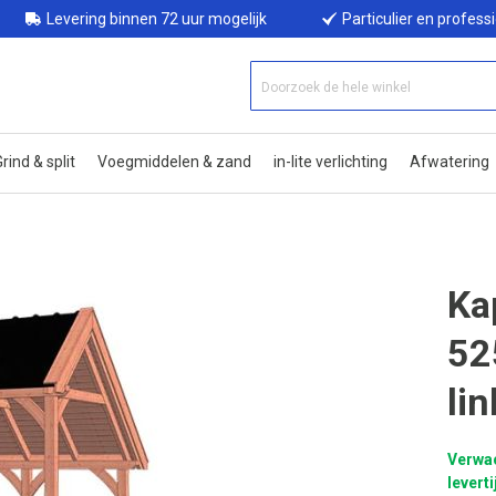
Levering binnen 72 uur mogelijk
Particulier en profess
rind & split
Voegmiddelen & zand
in-lite verlichting
Afwatering
Ka
52
lin
Verwa
leverti