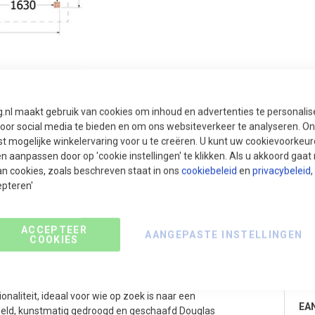
g.nl maakt gebruik van cookies om inhoud en advertenties te personali
Pri
voor social media te bieden en om ons websiteverkeer te analyseren. Ons
t mogelijke winkelervaring voor u te creëren. U kunt uw cookievoorkeur
€
en aanpassen door op 'cookie instellingen' te klikken. Als u akkoord gaa
an cookies, zoals beschreven staat in ons
cookiebeleid
en
privacybeleid
,
epteren'
5x380x345 cm (bxdxh)
ACCEPTEER
AANGEPASTE INSTELLINGEN
COOKIES
Pr
ur met een robuuste sporenkap en een charmante,
Cat
onaliteit, ideaal voor wie op zoek is naar een
EA
deld, kunstmatig gedroogd en geschaafd Douglas