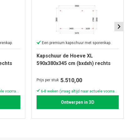
renkap.
Een premium kapschuur met sporenkap.
Kapschuur de Hoeve XL
K
echts
590x380x345 cm (bxdxh) rechts
6
5.510,00
Prijs per stuk
Pri
6-8 weken (vraag altijd naar actuele voorraad & levertijd!)
6-8 weken (vraag altijd naar actuele voorraad & levertijd!)
Ontwerpen in 3D