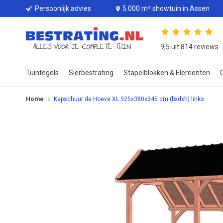
Persoonlijk advies
5.000 m² showtuin in Assen
9,5 uit 814 reviews
Tuintegels
Sierbestrating
Stapelblokken & Elementen
G
Home
Kapschuur de Hoeve XL 525x380x345 cm (bxdxh) links
Ga
naar
het
einde
van
de
afbeeldingen-
gallerij