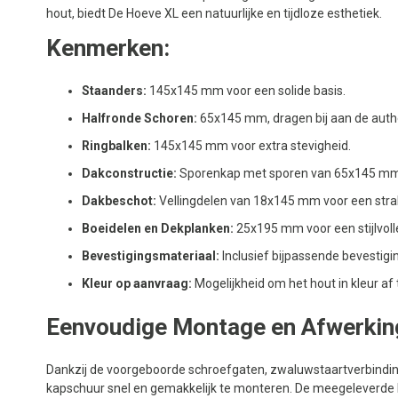
hout, biedt De Hoeve XL een natuurlijke en tijdloze esthetiek.
Kenmerken:
Staanders:
145x145 mm voor een solide basis.
Halfronde Schoren:
65x145 mm, dragen bij aan de authen
Ringbalken:
145x145 mm voor extra stevigheid.
Dakconstructie:
Sporenkap met sporen van 65x145 mm
Dakbeschot:
Vellingdelen van 18x145 mm voor een str
Boeidelen en Dekplanken:
25x195 mm voor een stijlvoll
Bevestigingsmateriaal:
Inclusief bijpassende bevestigi
Kleur op aanvraag:
Mogelijkheid om het hout in kleur af
Eenvoudige Montage en Afwerkin
Dankzij de voorgeboorde schroefgaten, zwaluwstaartverbindi
kapschuur snel en gemakkelijk te monteren. De meegeleverde