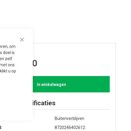
Close
seren, om
js per stuk
 doel is
en zelf
 5,325.00
t met ons
 klikt u op
In winkelwagen
oduct specificaties
egorie
Buitenverblijven
N
8720246402612