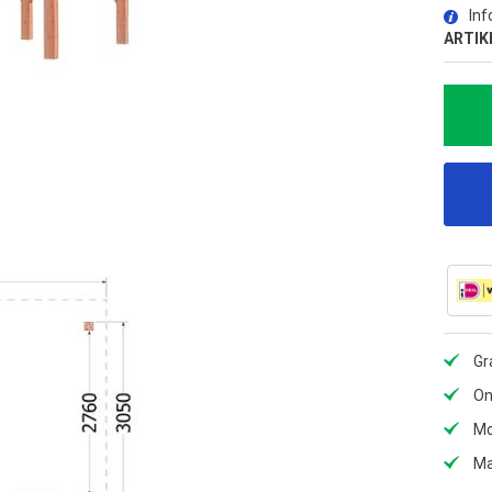
Inf
ARTIK
Gr
On
Mo
Ma