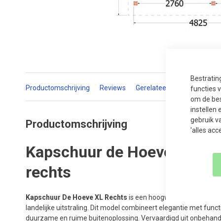
Ga
naar
het
begin
van
de
Bestratin
afbeeldingen-
Productomschrijving
Reviews
Gerelateerde producten
functies 
gallerij
om de bes
instellen 
gebruik v
Productomschrijving
'alles acc
Kapschuur de Hoeve XL 52
rechts
Kapschuur De Hoeve XL Rechts
is een hoogwaardige kapschu
landelijke uitstraling. Dit model combineert elegantie met functi
duurzame en ruime buitenoplossing. Vervaardigd uit onbehan