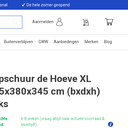
ional
De hele zomer geopend
Offerte
Aanmelden
Winkelwage
Zoek
Buitenverblijven
GWW
Aanbiedingen
Merken
Blog
pschuur de Hoeve XL
5x380x345 cm (bxdxh)
ks
chte
6-8 weken (vraag altijd naar actuele voorraad &
jd:
levertijd!)