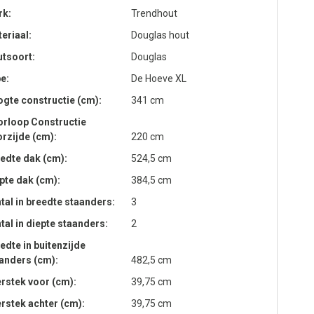
rk
Trendhout
eriaal
Douglas hout
tsoort
Douglas
pe
De Hoeve XL
gte constructie (cm)
341 cm
rloop Constructie
rzijde (cm)
220 cm
edte dak (cm)
524,5 cm
pte dak (cm)
384,5 cm
tal in breedte staanders
3
tal in diepte staanders
2
edte in buitenzijde
anders (cm)
482,5 cm
rstek voor (cm)
39,75 cm
rstek achter (cm)
39,75 cm