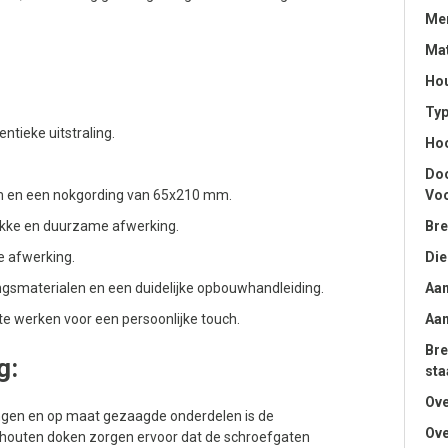
Me
Mat
Hou
Ty
tieke uitstraling.
Hoo
Doo
 en een nokgording van 65x210 mm.
Voo
akke en duurzame afwerking.
Bre
e afwerking.
Die
ngsmaterialen en een duidelijke opbouwhandleiding.
Aan
 te werken voor een persoonlijke touch.
Aan
Bre
g:
sta
Ove
ngen en op maat gezaagde onderdelen is de
Ove
 houten doken zorgen ervoor dat de schroefgaten