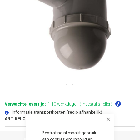
Ga
naar
het
Verwachte levertijd:
1-10 werkdagen (meestal sneller)
begin
van
Informatie transportkosten (regio afhankelijk)
de
afbeeldingen-
ARTIKELCODE:
20024091
gallerij
Close
Bestrating.nl maakt gebruik
van cookies om inhoud en