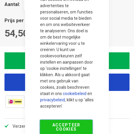
Aantal
advertenties te
personaliseren, om functies
voor social media te bieden
Prijs per stuk
en om ons websiteverkeer
54,50
te analyseren. Ons doel is
om de best mogelijke
winkelervaring voor u te
creëren. U kunt uw
cookievoorkeuren zelf
In winkelwagen
instellen en aanpassen door
op 'cookie instellingen' te
klikken. Als u akkoord gaat
met ons gebruik van
Korting aanvragen
cookies, zoals beschreven
staat in ons
cookiebeleid
en
privacybeleid
, klikt u op 'alles
accepteren'
ACCEPTEER
Verzendkosten slechts €5,99, gratis vanaf 100,-!
COOKIES