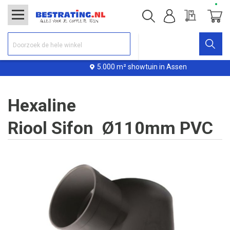
Offerte
Winke
5.000 m² showtuin in Assen
Hexaline
Riool Sifon Ø110mm PVC
Ga
naar
het
einde
van
de
afbeeldingen-
gallerij