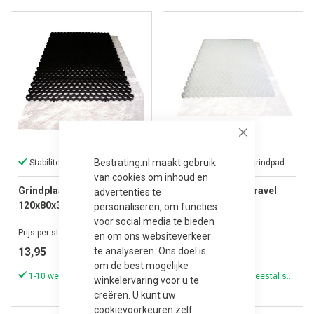
Close
Bestrating.nl maakt gebruik
Stabiliteit voor elk grindoppervlak
Strak en spoorvrij grindpad
van cookies om inhoud en
Grindplaat Trudigravel
Grindplaat Trudigravel
advertenties te
120x80x3 (zwart)
120x80x3 (wit)
personaliseren, om functies
voor social media te bieden
Prijs per stuk
Prijs per stuk
en om ons websiteverkeer
te analyseren. Ons doel is
13,95
14,95
om de best mogelijke
1-10 werkdagen (meestal sneller)
1-10 werkdagen (meestal sneller)
winkelervaring voor u te
creëren. U kunt uw
cookievoorkeuren zelf