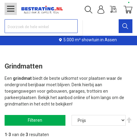
Offerte
Winke
5.000 m² showtuin in Assen
Grindmatten
Een
grindmat
biedt de beste uitkomst voor plaatsen waar de
ondergrond berijbaar moet blijven. Denk hierbij aan
toegangswegen voor gebouwen, garages, trottoirs en
parkeerplaatsen. Bekijk het aanbod online of kom langs om de
grindmatten in het echt te bekijken!
V
Filteren
ho
na
la
1
-
3
van de
3
resultaten
so