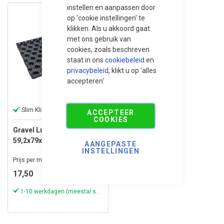
instellen en aanpassen door
op 'cookie instellingen' te
klikken. Als u akkoord gaat
met ons gebruik van
cookies, zoals beschreven
staat in ons
cookiebeleid
en
privacybeleid
, klikt u op 'alles
accepteren'
Slim Kliksysteem
ACCEPTEER
COOKIES
Gravel Lux Rooster
59,2x79x3 cm zwart
AANGEPASTE
INSTELLINGEN
Prijs per m²
17,50
1-10 werkdagen (meestal sneller)