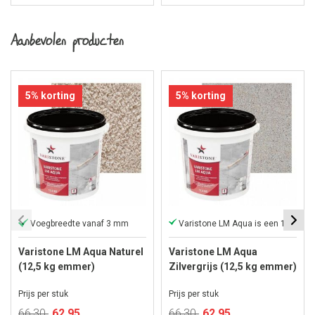
Aanbevolen producten
5% korting
5% korting
Voegbreedte vanaf 3 mm
Varistone LM Aqua is een 1-component
Varistone LM Aqua Naturel
Varistone LM Aqua
(12,5 kg emmer)
Zilvergrijs (12,5 kg emmer)
Prijs per stuk
Prijs per stuk
Speciale
Speciale
66,30
62,95
66,30
62,95