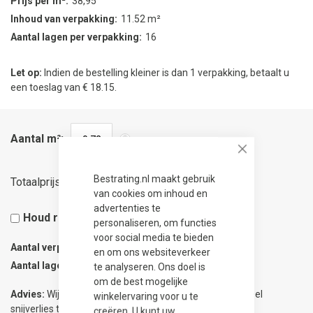
Prijs per m²
38,95
Inhoud van verpakking
11.52 m²
Aantal lagen per verpakking
16
Let op:
Indien de bestelling kleiner is dan 1 verpakking, betaalt u
een toeslag van € 18.15.
Aantal m²
Close
28,04
Bestrating.nl maakt gebruik
Totaalprijs
van cookies om inhoud en
advertenties te
Houd rekening met 5% snijverlies
personaliseren, om functies
voor social media te bieden
Aantal verpakkingen
0.07
en om ons websiteverkeer
Aantal lagen
1
te analyseren. Ons doel is
om de best mogelijke
Advies:
Wij adviseren 5% meer te bestellen om eventueel
winkelervaring voor u te
snijverlies te compenseren.
creëren. U kunt uw