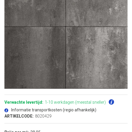
Ga
naar
het
Verwachte levertijd:
1-10 werkdagen (meestal sneller)
begin
van
Informatie transportkosten (regio afhankelijk)
de
afbeeldingen-
ARTIKELCODE:
8020429
gallerij