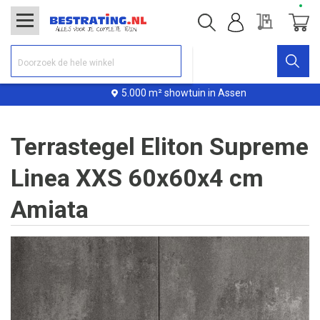
Offerte
Winke
5.000 m² showtuin in Assen
Terrastegel Eliton Supreme
Linea XXS 60x60x4 cm
Amiata
Ga
naar
het
einde
van
de
afbeeldingen-
gallerij