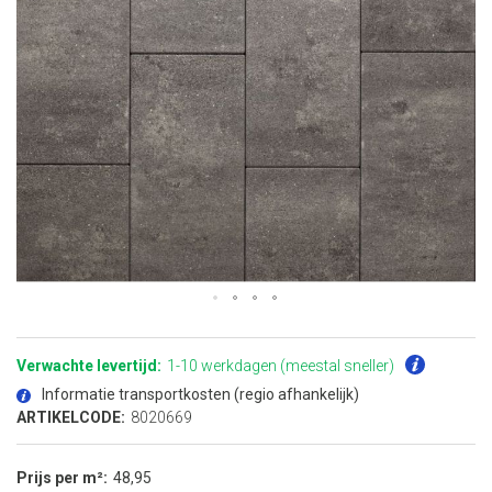
Ga
naar
het
Verwachte levertijd:
1-10 werkdagen (meestal sneller)
begin
van
Informatie transportkosten (regio afhankelijk)
de
afbeeldingen-
ARTIKELCODE:
8020669
gallerij
Prijs per m²
48,95