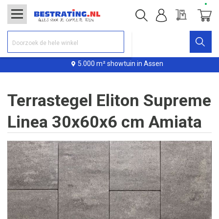
Offerte
Winke
5.000 m² showtuin in Assen
Terrastegel Eliton Supreme
Linea 30x60x6 cm Amiata
Ga
naar
het
einde
van
de
afbeeldingen-
gallerij