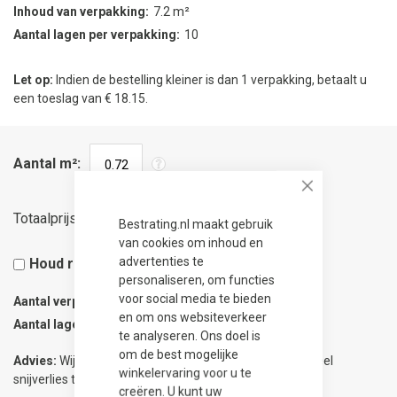
Inhoud van verpakking
7.2 m²
Aantal lagen per verpakking
10
Let op:
Indien de bestelling kleiner is dan 1 verpakking, betaalt u
een toeslag van € 18.15.
Aantal m²
Close
35,24
Totaalprijs
Bestrating.nl maakt gebruik
van cookies om inhoud en
advertenties te
Houd rekening met 5% snijverlies
personaliseren, om functies
voor social media te bieden
Aantal verpakkingen
0.1
en om ons websiteverkeer
Aantal lagen
1
te analyseren. Ons doel is
om de best mogelijke
Advies:
Wij adviseren 5% meer te bestellen om eventueel
winkelervaring voor u te
snijverlies te compenseren.
creëren. U kunt uw