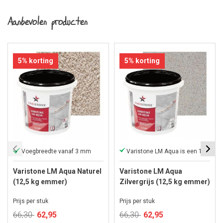
Aanbevolen producten
5% korting
5% korting
Voegbreedte vanaf 3 mm
Varistone LM Aqua is een 1-component
Varistone LM Aqua Naturel
Varistone LM Aqua
(12,5 kg emmer)
Zilvergrijs (12,5 kg emmer)
Prijs per stuk
Prijs per stuk
Speciale
Speciale
66,30
62,95
66,30
62,95