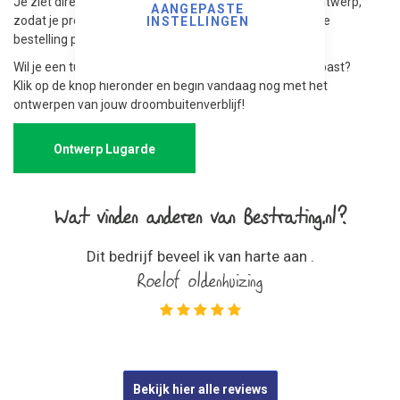
Je ziet direct een realistische 3D-weergave van jouw ontwerp,
AANGEPASTE
zodat je precies weet hoe het eruit zal zien voordat je de
INSTELLINGEN
bestelling plaatst.
Wil je een tuinhuis of overkapping die écht bij jouw tuin past?
Klik op de knop hieronder en begin vandaag nog met het
ontwerpen van jouw droombuitenverblijf!
Ontwerp Lugarde
Wat vinden anderen van Bestrating.nl?
Dit bedrijf beveel ik van harte aan .
Roelof oldenhuizing
Bekijk hier alle reviews