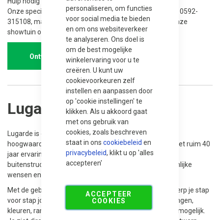
Hulp nodig bij het samenstellen?
personaliseren, om functies
Onze specialisten denken graag met je mee. Bel ons op 0592-
voor social media te bieden
315108, mail naar info@bestrating.nl of kom langs in onze
en om ons websiteverkeer
showtuin om de mogelijkheden in het echt te bekijken.
te analyseren. Ons doel is
om de best mogelijke
Ontwerp Trendhout
winkelervaring voor u te
creëren. U kunt uw
cookievoorkeuren zelf
instellen en aanpassen door
op 'cookie instellingen' te
Lugarde
klikken. Als u akkoord gaat
met ons gebruik van
cookies, zoals beschreven
Lugarde is een toonaangevende naam als het gaat om
staat in ons
cookiebeleid
en
hoogwaardige houten tuinhuizen en buitenverblijven. Met ruim 40
privacybeleid
, klikt u op 'alles
jaar ervaring is Lugarde dé specialist in maatwerk
accepteren'
buitenstructuren die perfect aansluiten bij jouw persoonlijke
wensen en stijl.
Met de gebruiksvriendelijke Lugarde Configurator ontwerp je stap
ACCEPTEER
voor stap jouw ideale buitenverblijf. Kies zelf de afmetingen,
COOKIES
kleuren, ramen, deuren, dakvorm en afwerking. Alles is mogelijk.