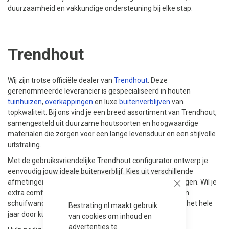
duurzaamheid en vakkundige ondersteuning bij elke stap.
Trendhout
Wij zijn trotse officiële dealer van
Trendhout
. Deze
gerenommeerde leverancier is gespecialiseerd in houten
tuinhuizen
,
overkappingen
en luxe
buitenverblijven
van
topkwaliteit. Bij ons vind je een breed assortiment van Trendhout,
samengesteld uit duurzame houtsoorten en hoogwaardige
materialen die zorgen voor een lange levensduur en een stijlvolle
uitstraling.
Met de gebruiksvriendelijke Trendhout configurator ontwerp je
eenvoudig jouw ideale buitenverblijf. Kies uit verschillende
afmetingen, houtsoorten, dakbedekkingen en afwerkingen. Wil je
Close
extra comfort en luxe? Voeg dan opties toe zoals glazen
schuifwanden, verlichting of isolatiepakketten, zodat je het hele
Bestrating.nl maakt gebruik
jaar door kunt genieten van jouw buitenruimte.
van cookies om inhoud en
advertenties te