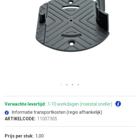
Ga
naar
het
Verwachte levertijd:
1-10 werkdagen (meestal sneller)
begin
van
Informatie transportkosten (regio afhankelijk)
de
afbeeldingen-
ARTIKELCODE:
11007305
gallerij
Prijs per stuk
1,00