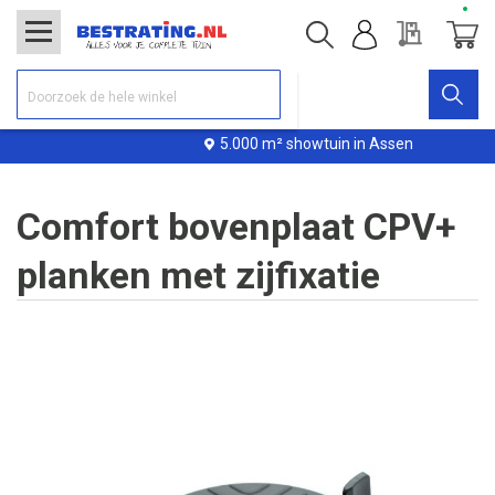
Offerte
Winke
5.000 m² showtuin in Assen
Comfort bovenplaat CPV+
planken met zijfixatie
Ga
naar
het
einde
van
de
afbeeldingen-
gallerij