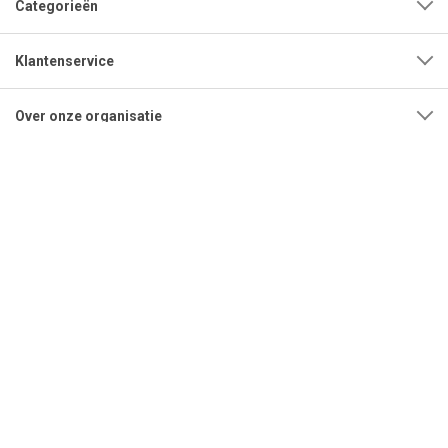
Categorieën
Klantenservice
Over onze organisatie
Adres
Openingstijden
Contact
Tel:
0592-315108
Mail:
info@bestrating.nl