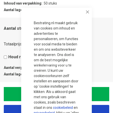
Inhoud van verpakking
50 stuks
Aantal lagen per verpakking
1
Close
Bestrating.nl maakt gebruik
Aantal stuks
van cookies om inhoud en
advertenties te
personaliseren, om functies
50,00
Totaalprijs
voor social media te bieden
en om ons websiteverkeer
te analyseren. Ons doel is
Houd rekening met 5% snijverlies
om de best mogelijke
winkelervaring voor u te
Aantal verpakkingen
1
creëren. U kunt uw
Aantal lagen
1
cookievoorkeuren zelf
instellen en aanpassen door
op 'cookie instellingen' te
klikken. Als u akkoord gaat
In Winkelwagen
met ons gebruik van
cookies, zoals beschreven
staat in ons
cookiebeleid
en
Korting aanvragen
privacybeleid
, klikt u op 'alles