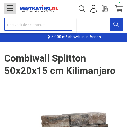
Offerte
Winke
5.000 m² showtuin in Assen
Combiwall Splitton
50x20x15 cm Kilimanjaro
Ga
naar
het
einde
van
de
afbeeldingen-
gallerij