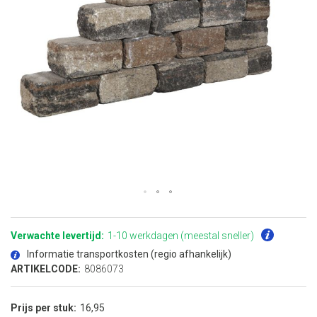
Ga
naar
het
Verwachte levertijd:
1-10 werkdagen (meestal sneller)
begin
van
Informatie transportkosten (regio afhankelijk)
de
afbeeldingen-
ARTIKELCODE:
8086073
gallerij
Prijs per stuk
16,95