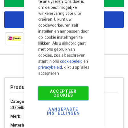
te analyseren. Ons doel is
om de best mogelijke
winkelervaring voor u te
creëren. U kunt uw
Korting aanvragen
cookievoorkeuren zelf
instellen en aanpassen door
op 'cookie instellingen' te
klikken. Als u akkoord gaat
met ons gebruik van
cookies, zoals beschreven
staat in ons
cookiebeleid
en
privacybeleid
, klikt u op 'alles
accepteren'
Product specificaties
ACCEPTEER
COOKIES
Categorie
Stapelblokken en elementen
AANGEPASTE
INSTELLINGEN
Merk
Redsun
Materiaal
Beton