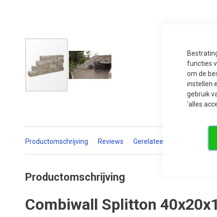
Bestratin
functies 
om de bes
instellen 
gebruik v
Ga
naar
'alles acc
het
begin
van
de
afbeeldingen-
Productomschrijving
Reviews
Gerelateerde producten
gallerij
Productomschrijving
Combiwall Splitton 40x20x