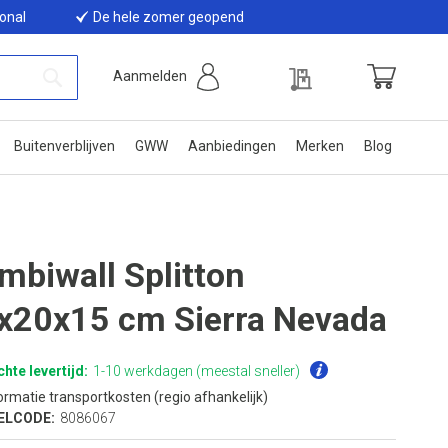
ional
De hele zomer geopend
Offerte
Aanmelden
Winkelwage
Zoek
Buitenverblijven
GWW
Aanbiedingen
Merken
Blog
mbiwall Splitton
x20x15 cm Sierra Nevada
hte levertijd:
1-10 werkdagen (meestal sneller)
ormatie transportkosten (regio afhankelijk)
ELCODE:
8086067