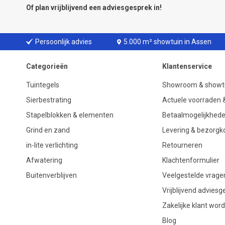
Of plan vrijblijvend een
adviesgesprek
in!
Persoonlijk advies
5.000 m² showtuin in Assen
Categorieën
Klantenservice
Tuintegels
Showroom & showt
Sierbestrating
Actuele voorraden &
Stapelblokken & elementen
Betaalmogelijkhed
Grind en zand
Levering & bezorgk
in-lite verlichting
Retourneren
Afwatering
Klachtenformulier
Buitenverblijven
Veelgestelde vrage
Vrijblijvend advies
Zakelijke klant wor
Blog