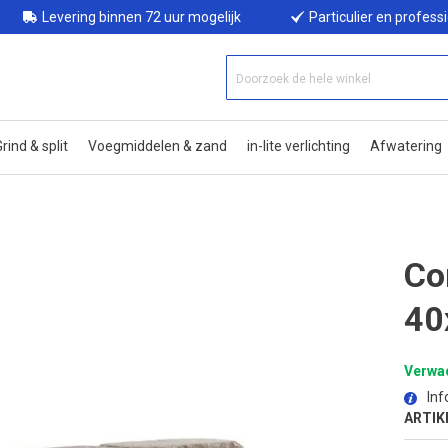
Levering binnen 72 uur mogelijk
Particulier en profess
rind & split
Voegmiddelen & zand
in-lite verlichting
Afwatering
Co
40
Verwac
Inf
ARTIK