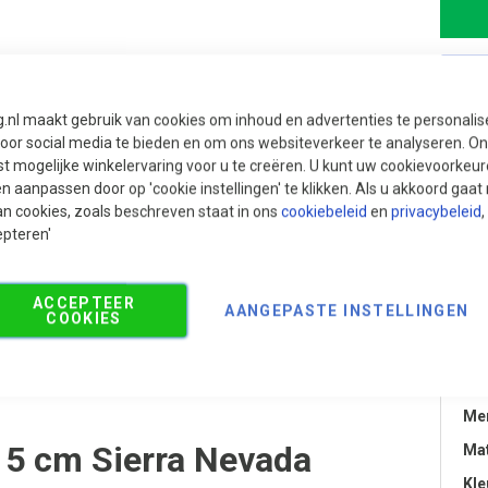
g.nl maakt gebruik van cookies om inhoud en advertenties te personali
voor social media te bieden en om ons websiteverkeer te analyseren. Ons
t mogelijke winkelervaring voor u te creëren. U kunt uw cookievoorkeur
en aanpassen door op 'cookie instellingen' te klikken. Als u akkoord gaa
an cookies, zoals beschreven staat in ons
cookiebeleid
en
privacybeleid
,
epteren'
ACCEPTEER
AANGEPASTE INSTELLINGEN
Aanbevolen producten
COOKIES
Pr
Cat
Me
15 cm Sierra Nevada
Mat
Kle