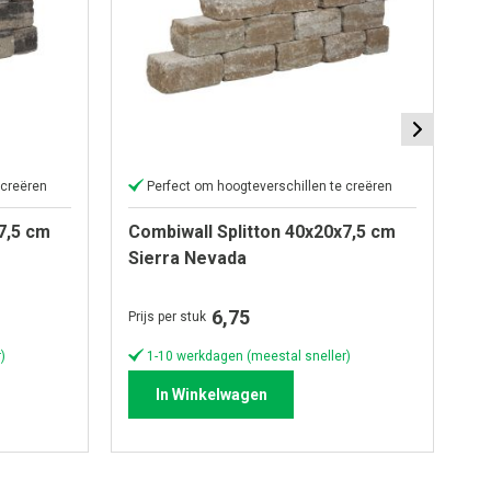
 creëren
Perfect om hoogteverschillen te creëren
7,5 cm
Combiwall Splitton 40x20x7,5 cm
Co
Sierra Nevada
M
6,75
Prijs per stuk
Pri
)
1-10 werkdagen (meestal sneller)
In Winkelwagen