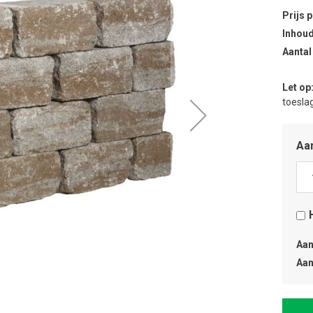
Prijs 
Inhoud
Aantal
Let op
toeslag
Aan
Aan
Aan