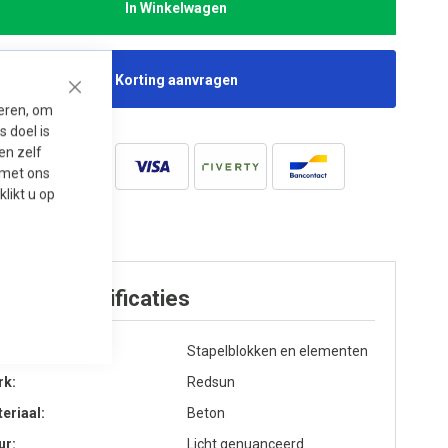
In Winkelwagen
Korting aanvragen
Close
seren, om
 doel is
en zelf
t met ons
 klikt u op
oduct specificaties
egorie
Stapelblokken en elementen
rk
Redsun
eriaal
Beton
ur
Licht genuanceerd