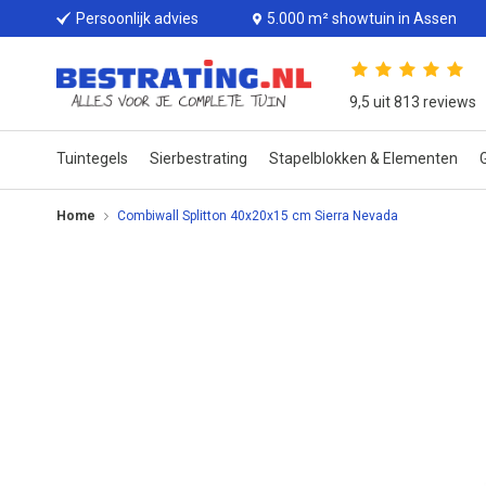
Persoonlijk advies
5.000 m² showtuin in Assen
9,5 uit 813 reviews
Tuintegels
Sierbestrating
Stapelblokken & Elementen
G
Home
Combiwall Splitton 40x20x15 cm Sierra Nevada
Ga
naar
het
einde
van
de
afbeeldingen-
gallerij