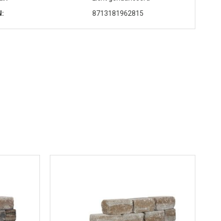
N
8713181962815