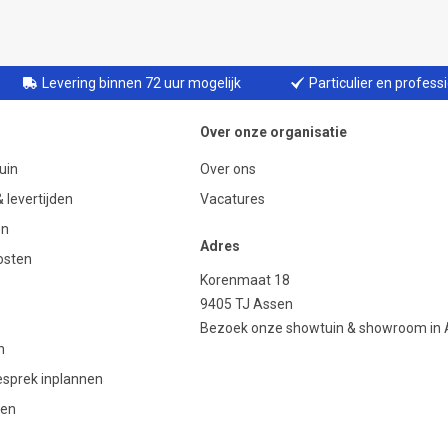
Levering binnen 72 uur mogelijk
Particulier en profess
Over onze organisatie
uin
Over ons
 levertijden
Vacatures
en
Adres
osten
Korenmaat 18
9405 TJ Assen
Bezoek onze showtuin & showroom in
n
gesprek inplannen
den