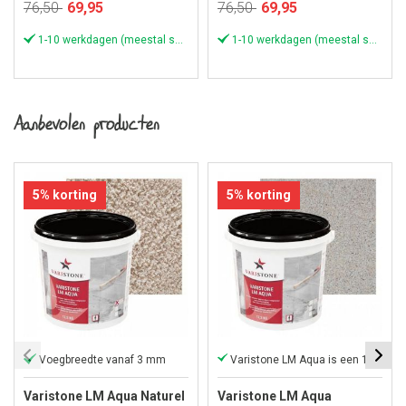
Speciale
Speciale
76,50
69,95
76,50
69,95
prijs
prijs
1-10 werkdagen (meestal sneller)
1-10 werkdagen (meestal sneller)
Aanbevolen producten
5% korting
5% korting
Voegbreedte vanaf 3 mm
Varistone LM Aqua is een 1-component
Varistone LM Aqua Naturel
Varistone LM Aqua