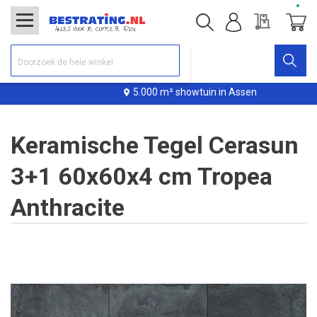
Offerte
Winke
5.000 m² showtuin in Assen
Keramische Tegel Cerasun
3+1 60x60x4 cm Tropea
Anthracite
Ga
naar
het
einde
van
de
afbeeldingen-
gallerij