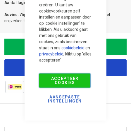
Aantal lagen
1
creëren. U kunt uw
cookievoorkeuren zelf
Advies:
Wij adviseren 5% meer te bestellen om eventueel
instellen en aanpassen door
snijverlies te compenseren.
op 'cookie instellingen' te
klikken. Als u akkoord gaat
met ons gebruik van
cookies, zoals beschreven
In Winkelwagen
staat in ons
cookiebeleid
en
privacybeleid
, klikt u op 'alles
accepteren'
Korting aanvragen
ACCEPTEER
COOKIES
AANGEPASTE
INSTELLINGEN