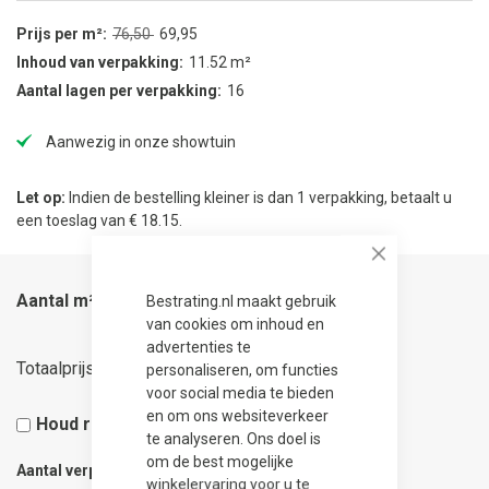
Prijs per m²
76,50
69,95
Inhoud van verpakking
11.52 m²
Aantal lagen per verpakking
16
Aanwezig in onze showtuin
Let op:
Indien de bestelling kleiner is dan 1 verpakking, betaalt u
een toeslag van € 18.15.
Close
Aantal m²
Bestrating.nl maakt gebruik
van cookies om inhoud en
advertenties te
50,36
Totaalprijs
personaliseren, om functies
voor social media te bieden
en om ons websiteverkeer
Houd rekening met 5% snijverlies
te analyseren. Ons doel is
om de best mogelijke
Aantal verpakkingen
0.07
winkelervaring voor u te