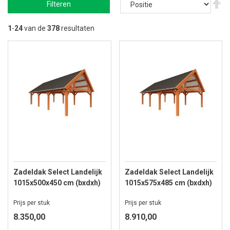
V
Filteren
ho
na
la
1
-
24
van de
378
resultaten
so
Zadeldak Select Landelijk
Zadeldak Select Landelijk
1015x500x450 cm (bxdxh)
1015x575x485 cm (bxdxh)
Prijs per stuk
Prijs per stuk
8.350,00
8.910,00