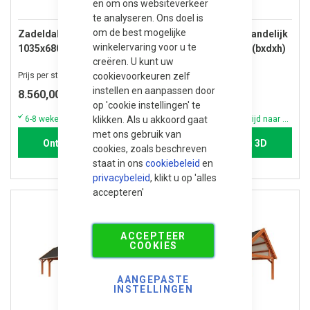
en om ons websiteverkeer
te analyseren. Ons doel is
om de best mogelijke
Zadeldak Select Landelijk
Zadeldak Select Landelijk
winkelervaring voor u te
1035x680x495 cm (bxdxh)
1035x810x495 cm (bxdxh)
creëren. U kunt uw
cookievoorkeuren zelf
Prijs per stuk
Prijs per stuk
instellen en aanpassen door
8.560,00
11.685,00
op 'cookie instellingen' te
klikken. Als u akkoord gaat
6-8 weken (vraag altijd naar de actuele voorraad & levertijd)
6-8 weken (vraag altijd naar de actuele voorraad & levertijd)
met ons gebruik van
Ontwerpen in 3D
Ontwerpen in 3D
cookies, zoals beschreven
staat in ons
cookiebeleid
en
privacybeleid
, klikt u op 'alles
accepteren'
ACCEPTEER
COOKIES
AANGEPASTE
INSTELLINGEN