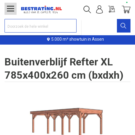
Offerte
Winke
5.000 m² showtuin in Assen
Buitenverblijf Refter XL
785x400x260 cm (bxdxh)
Ga
naar
het
einde
van
de
afbeeldingen-
gallerij