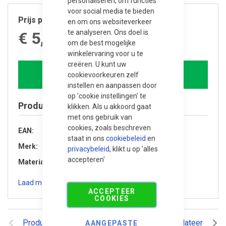
personaliseren, om functies
voor social media te bieden
Prijs per stuk
en om ons websiteverkeer
te analyseren. Ons doel is
€ 5,355.00
om de best mogelijke
winkelervaring voor u te
creëren. U kunt uw
cookievoorkeuren zelf
In winkelwagen
instellen en aanpassen door
op 'cookie instellingen' te
Product specificaties
klikken. Als u akkoord gaat
met ons gebruik van
cookies, zoals beschreven
EAN
8720246403695
staat in ons
cookiebeleid
en
Merk
Trendhout
privacybeleid
, klikt u op 'alles
accepteren'
Materiaal
Douglas hout
Laad meer specificaties
ACCEPTEER
COOKIES
Productomschrijving
Reviews
Gerelateerde pr
AANGEPASTE