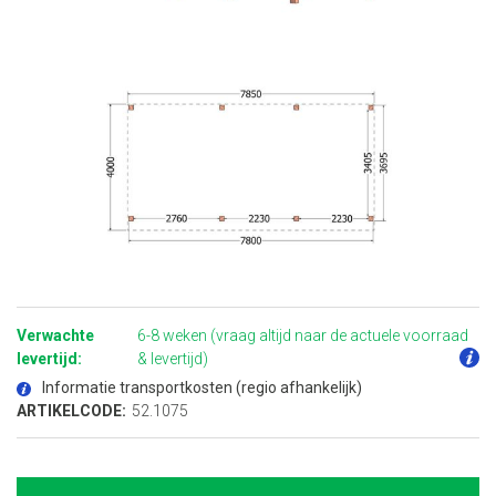
Ga
naar
het
Verwachte
6-8 weken (vraag altijd naar de actuele voorraad
begin
van
levertijd:
& levertijd)
de
afbeeldingen-
Informatie transportkosten (regio afhankelijk)
gallerij
ARTIKELCODE:
52.1075