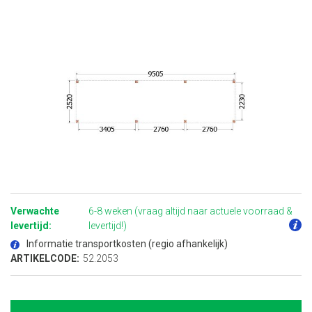
Ga
naar
het
Verwachte
6-8 weken (vraag altijd naar actuele voorraad &
begin
van
levertijd:
levertijd!)
de
afbeeldingen-
Informatie transportkosten (regio afhankelijk)
gallerij
ARTIKELCODE:
52.2053