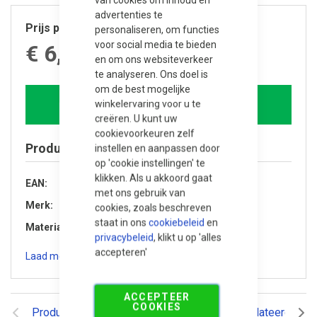
advertenties te
Prijs per stuk
personaliseren, om functies
voor social media te bieden
€ 6,755.00
en om ons websiteverkeer
te analyseren. Ons doel is
om de best mogelijke
winkelervaring voor u te
In winkelwagen
creëren. U kunt uw
cookievoorkeuren zelf
Product specificaties
instellen en aanpassen door
op 'cookie instellingen' te
klikken. Als u akkoord gaat
EAN
8720246406443
met ons gebruik van
Merk
Trendhout
cookies, zoals beschreven
staat in ons
cookiebeleid
en
Materiaal
Douglas hout
privacybeleid
, klikt u op 'alles
accepteren'
Laad meer specificaties
ACCEPTEER
COOKIES
Productomschrijving
Reviews
Gerelateerde pr