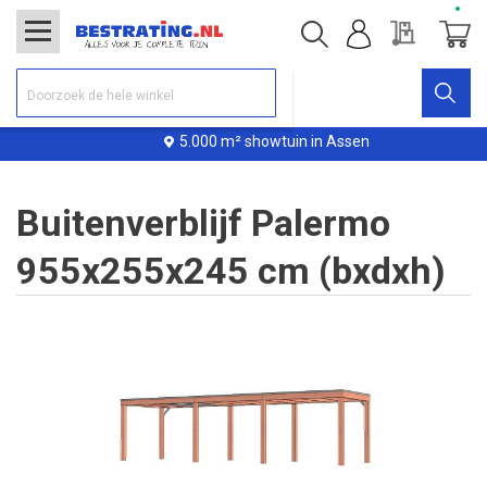
Offerte
Winke
5.000 m² showtuin in Assen
Buitenverblijf Palermo
955x255x245 cm (bxdxh)
Ga
naar
het
einde
van
de
afbeeldingen-
gallerij