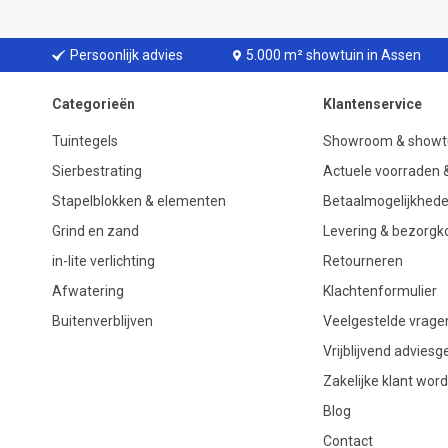
Persoonlijk advies
5.000 m² showtuin in Assen
Categorieën
Klantenservice
Tuintegels
Showroom & showt
Sierbestrating
Actuele voorraden &
Stapelblokken & elementen
Betaalmogelijkhed
Grind en zand
Levering & bezorgk
in-lite verlichting
Retourneren
Afwatering
Klachtenformulier
Buitenverblijven
Veelgestelde vrage
Vrijblijvend advies
Zakelijke klant wor
Blog
Contact