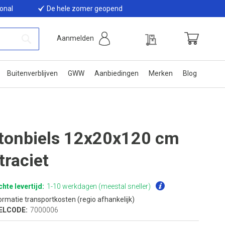
ional
De hele zomer geopend
Offerte
Aanmelden
Winkelwage
Zoek
Buitenverblijven
GWW
Aanbiedingen
Merken
Blog
tonbiels 12x20x120 cm
traciet
hte levertijd:
1-10 werkdagen (meestal sneller)
ormatie transportkosten (regio afhankelijk)
ELCODE:
7000006