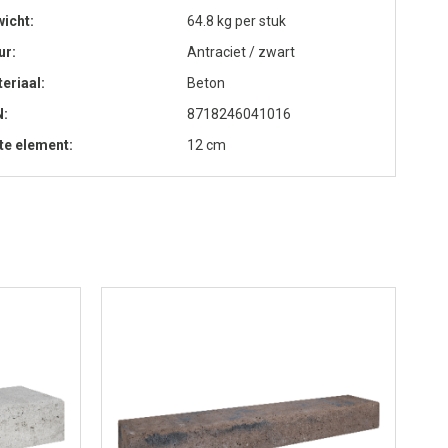
icht
64.8 kg per stuk
ur
Antraciet / zwart
eriaal
Beton
N
8718246041016
te element
12 cm