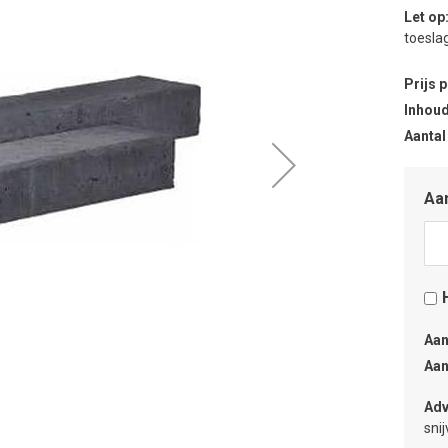
Let op
toeslag
Prijs 
Inhoud
Aantal
Aan
Aan
Aan
Adv
sni