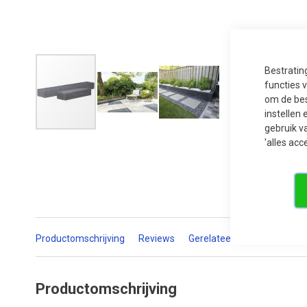
Bestratin
functies 
om de bes
instellen 
gebruik v
Ga
'alles acc
naar
het
begin
van
de
afbeeldingen-
gallerij
Productomschrijving
Reviews
Gerelateerde producten
Productomschrijving