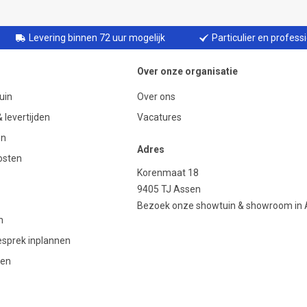
Levering binnen 72 uur mogelijk
Particulier en profess
Over onze organisatie
uin
Over ons
 levertijden
Vacatures
en
Adres
osten
Korenmaat 18
9405 TJ Assen
Bezoek onze showtuin & showroom in
n
gesprek inplannen
den