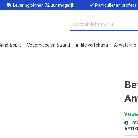
Levering binnen 72 uur mogelijk
Particulier en profess
rind & split
Voegmiddelen & zand
in-lite verlichting
Afwatering
Be
An
Verwac
Inf
ARTIK