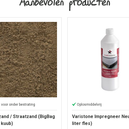
Aanbevolen producten
 voor onder bestrating
Oplosmiddelvrij
and / Straatzand (BigBag
Varistone Impregneer Neu
7 kuub)
liter fles)