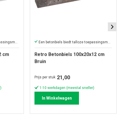
Een betonbiels biedt talloze toepassingsmogelijkheden
Een betonbiels biedt talloze toepassingsmogelijkheden
2 cm
Retro Betonbiels 100x20x12 cm
R
Bruin
Z
21,00
Prijs per stuk
Pri
)
1-10 werkdagen (meestal sneller)
In Winkelwagen