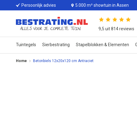
Persoonlijk advies
5.000 m² showtuin in Assen
9,5 uit 814 reviews
Tuintegels
Sierbestrating
Stapelblokken & Elementen
G
Home
Betonbiels 12x20x120 cm Antraciet
Ga
naar
het
einde
van
de
afbeeldingen-
gallerij