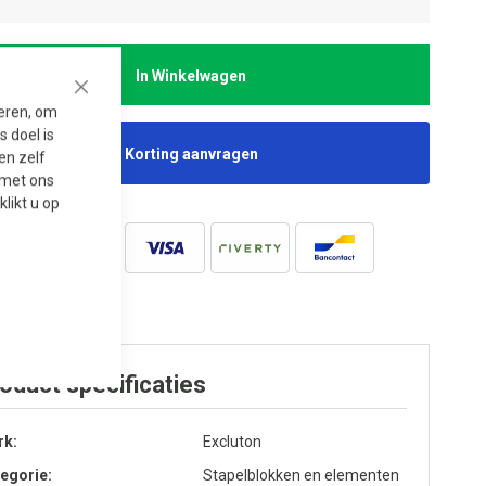
In Winkelwagen
Close
seren, om
 doel is
Korting aanvragen
en zelf
t met ons
 klikt u op
oduct specificaties
rk
Excluton
egorie
Stapelblokken en elementen