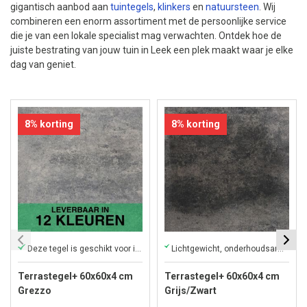
gigantisch aanbod aan
tuintegels
,
klinkers
en
natuursteen
. Wij
combineren een enorm assortiment met de persoonlijke service
die je van een lokale specialist mag verwachten. Ontdek hoe de
juiste bestrating van jouw tuin in Leek een plek maakt waar je elke
dag van geniet.
8% korting
8% korting
Deze tegel is geschikt voor iedere tuin!
Lichtgewicht, onderhoudsarm en direct af te halen in onze winkel
Terrastegel+ 60x60x4 cm
Terrastegel+ 60x60x4 cm
Grezzo
Grijs/Zwart