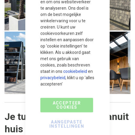
en om ons websiteverkeer
te analyseren. Ons doel is
om de best mogelijke
winkelervaring voor u te
creëren. U kunt uw
cookievoorkeuren zelf
instellen en aanpassen door
op 'cookie instellingen' te
klikken. Als u akkoord gaat
met ons gebruik van
cookies, zoals beschreven
staat in ons
cookiebeleid
en
privacybeleid
, klikt u op 'alles
accepteren'
ACCEPTEER
COOKIES
Je tuin in Leek simpel vanuit
AANGEPASTE
huis geregeld
INSTELLINGEN