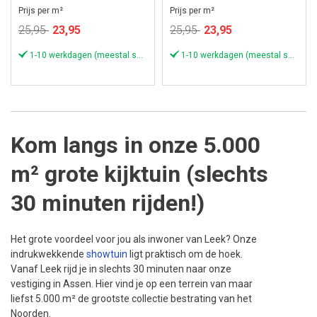
Prijs per m²
Prijs per m²
Speciale
Speciale
25,95
23,95
25,95
23,95
prijs
prijs
1-10 werkdagen (meestal sneller)
1-10 werkdagen (meestal sneller)
Kom langs in onze 5.000
m² grote kijktuin (slechts
30 minuten rijden!)
Het grote voordeel voor jou als inwoner van Leek? Onze
indrukwekkende
showtuin
ligt praktisch om de hoek.
Vanaf Leek rijd je in slechts 30 minuten naar onze
vestiging in Assen. Hier vind je op een terrein van maar
liefst 5.000 m² de grootste collectie bestrating van het
Noorden.