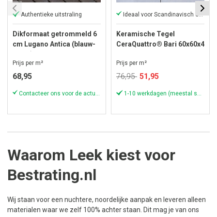
Authentieke uitstraling
Ideaal voor Scandinavisch en Japandi
Dikformaat getrommeld 6
Keramische Tegel
cm Lugano Antica (blauw-
CeraQuattro® Bari 60x60x4
zwart)
cm Silver
Prijs per m²
Prijs per m²
Speciale
68,95
76,95
51,95
prijs
Contacteer ons voor de actuele voorraad!
1-10 werkdagen (meestal sneller)
Waarom Leek kiest voor
Bestrating.nl
Wij staan voor een nuchtere, noordelijke aanpak en leveren alleen
materialen waar we zelf 100% achter staan. Dit mag je van ons