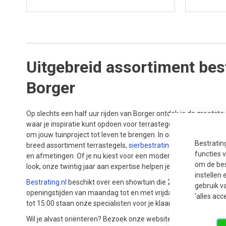
Uitgebreid assortiment best
Borger
Op slechts een half uur rijden van Borger ontdek je de grootste
waar je inspiratie kunt opdoen voor terrastegels en bestrating. B
om jouw tuinproject tot leven te brengen. In onze 5000 m² gr
Bestratin
breed assortiment terrastegels,
sierbestrating
en tuinaccessoir
functies 
en afmetingen. Of je nu kiest voor een moderne uitstraling, een
om de bes
look, onze twintig jaar aan expertise helpen je bij het realiser
instellen 
Bestrating.nl
beschikt over een showtuin die 24/7 toegankelijk is
gebruik v
openingstijden van maandag tot en met vrijdag tussen 08:00 e
'alles acc
tot 15:00 staan onze specialisten voor je klaar om je persoonlijk
Wil je alvast oriënteren? Bezoek onze website om ons aanbod t