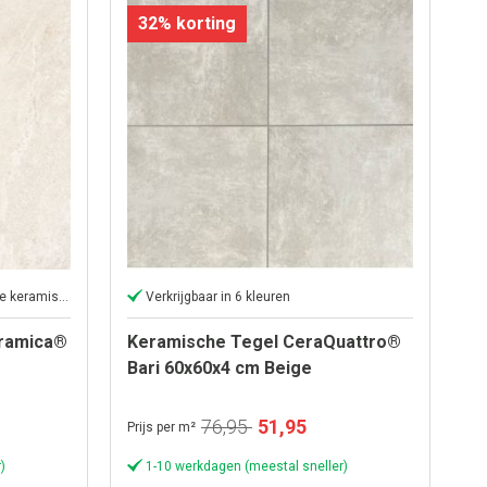
32% korting
GeoCeramica heeft hoogwaardige keramische toplaag
Verkrijgbaar in 6 kleuren
ramica®
Keramische Tegel CeraQuattro®
Bari 60x60x4 cm Beige
Speciale
76,95
51,95
Prijs per m²
prijs
)
1-10 werkdagen (meestal sneller)