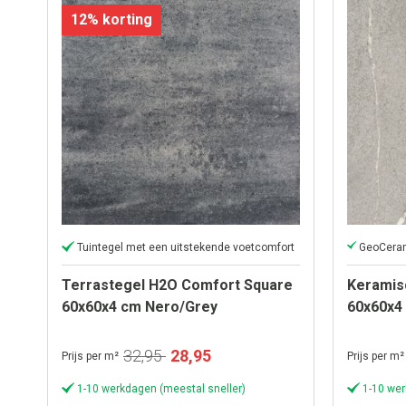
12% korting
Tuintegel met een uitstekende voetcomfort
Terrastegel H2O Comfort Square
Keramis
60x60x4 cm Nero/Grey
60x60x4
Speciale
32,95
28,95
Prijs per m²
Prijs per m²
prijs
1-10 werkdagen (meestal sneller)
1-10 wer