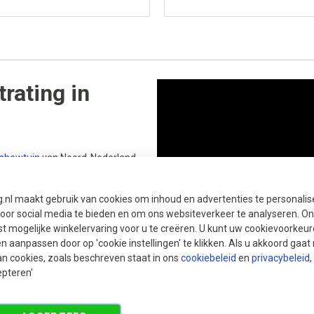
rating in
showtuin
van Noord-Nederland,
ij ons vind je alles wat je nodig hebt
ote showtuin presenteren we een
g.nl maakt gebruik van cookies om inhoud en advertenties te personali
es in uiteenlopende stijlen, kleuren
voor social media te bieden en om ons websiteverkeer te analyseren. Ons
 natuurlijke sfeer of een stoere
t mogelijke winkelervaring voor u te creëren. U kunt uw cookievoorkeur
en van jouw tuinwensen in Borger.
en aanpassen door op 'cookie instellingen' te klikken. Als u akkoord gaa
 voor inspiratie, en tijdens
an cookies, zoals beschreven staat in ons
cookiebeleid
en
privacybeleid
,
n 17:00, en op zaterdag van 09:00
epteren'
 te adviseren.
e bekijken en een afspraak in te