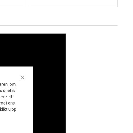
Close
seren, om
 doel is
en zelf
t met ons
 klikt u op