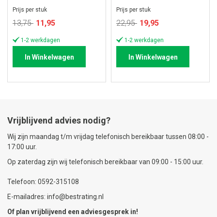
meter
meter
Prijs per stuk
Prijs per stuk
Speciale
Speciale
13,75
11,95
22,95
19,95
prijs
prijs
1-2 werkdagen
1-2 werkdagen
In Winkelwagen
In Winkelwagen
Vrijblijvend advies nodig?
Wij zijn maandag t/m vrijdag telefonisch bereikbaar tussen 08:00 -
17:00 uur.
Op zaterdag zijn wij telefonisch bereikbaar van 09:00 - 15:00 uur.
Telefoon: 0592-315108
E-mailadres: info@bestrating.nl
Of plan vrijblijvend een
adviesgesprek
in!