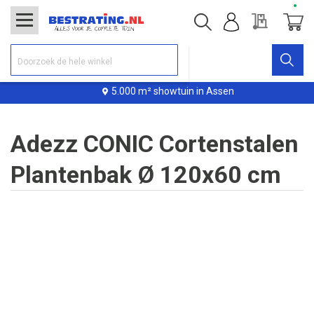
Offerte
Winke
5.000 m² showtuin in Assen
Adezz CONIC Cortenstalen
Plantenbak Ø 120x60 cm
Ga
naar
het
einde
van
de
afbeeldingen-
gallerij