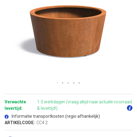
Ga
naar
het
Verwachte
1-3 werkdagen (vraag altijd naar actuele voorraad
begin
van
levertijd:
& levertijd!)
de
afbeeldingen-
Informatie transportkosten (regio afhankelijk)
gallerij
ARTIKELCODE:
CC4.2