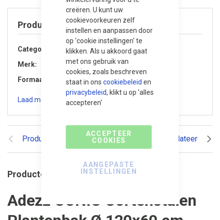
creëren. U kunt uw
cookievoorkeuren zelf
Product specificaties
instellen en aanpassen door
op 'cookie instellingen' te
Categorie
Accessoires
klikken. Als u akkoord gaat
met ons gebruik van
Merk
Adezz
cookies, zoals beschreven
Formaat
Ø 120x60 cm
staat in ons
cookiebeleid
en
privacybeleid
, klikt u op 'alles
Laad meer specificaties
accepteren'
ACCEPTEER
Productomschrijving
Reviews
Gerelateerde pr
COOKIES
AANGEPASTE
INSTELLINGEN
Productomschrijving
Adezz CONIC Cortenstalen