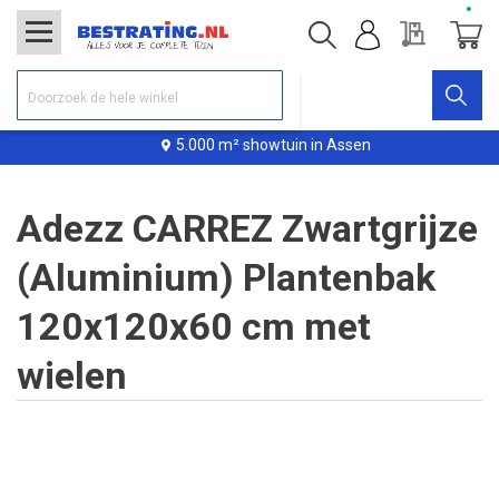
Offerte
Winke
5.000 m² showtuin in Assen
Adezz CARREZ Zwartgrijze
(Aluminium) Plantenbak
120x120x60 cm met
wielen
Ga
naar
het
einde
van