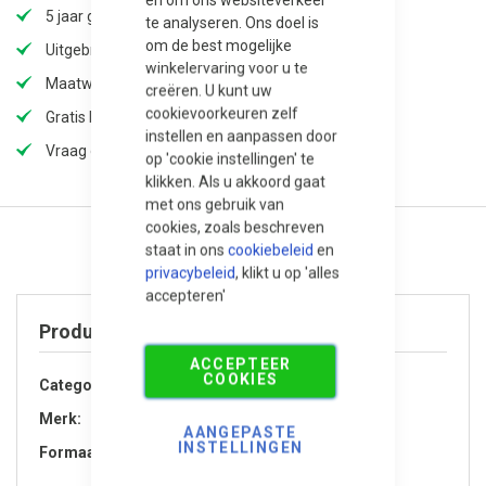
5 jaar garantie
te analyseren. Ons doel is
om de best mogelijke
Uitgebreid assortiment
winkelervaring voor u te
Maatwerk mogelijk (langere levertijd)
creëren. U kunt uw
cookievoorkeuren zelf
Gratis bezorging
instellen en aanpassen door
Vraag offerte aan voor extra korting!
op 'cookie instellingen' te
klikken. Als u akkoord gaat
met ons gebruik van
cookies, zoals beschreven
staat in ons
cookiebeleid
en
privacybeleid
, klikt u op 'alles
accepteren'
Product specificaties
ACCEPTEER
COOKIES
Categorie
Accessoires
Merk
Adezz
AANGEPASTE
INSTELLINGEN
Formaat
120x120x60 cm