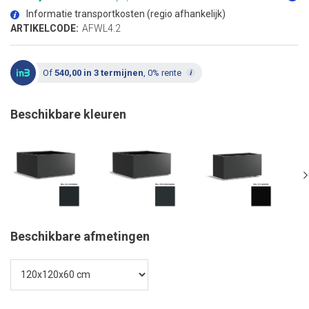
de
afbeeldingen-
Informatie transportkosten (regio afhankelijk)
gallerij
ARTIKELCODE:
AFWL4.2
Of
540,00 in 3 termijnen
, 0% rente
Beschikbare kleuren
Beschikbare afmetingen