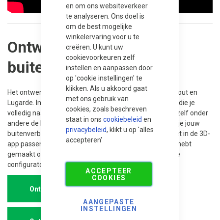
en om ons websiteverkeer
te analyseren. Ons doel is
om de best mogelijke
winkelervaring voor u te
Ontwerp hier jouw
creëren. U kunt uw
cookievoorkeuren zelf
buitenverblijf op maat
instellen en aanpassen door
op 'cookie instellingen' te
klikken. Als u akkoord gaat
Het ontwerpen is eenvoudig met de 3D-app van Trendhout en
met ons gebruik van
Lugarde. In deze app kun je kiezen uit diverse modellen die je
cookies, zoals beschreven
volledig naar eigen smaak kunt aanpassen. Je bepaalt zelf onder
staat in ons
cookiebeleid
en
andere de kleur, wanden, deuren en andere opties. Heb je jouw
privacybeleid
, klikt u op 'alles
buitenverblijf al ontworpen of specifieke wensen die niet in de 3D-
accepteren'
app passen? Geen probleem. Ook als je al een ontwerp hebt
gemaakt of specifieke ideeën hebt die niet volledig in de
configurator passen, denken we graag met je mee.
ACCEPTEER
COOKIES
Ontwerp Trendhout
AANGEPASTE
INSTELLINGEN