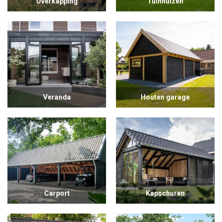
Overkapping
Tuinhuizen
Veranda
Houten garage
Carport
Kapschuren