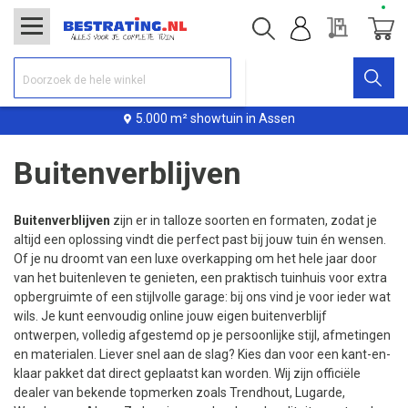
Offerte
Winke
5.000 m² showtuin in Assen
Buitenverblijven
Buitenverblijven
zijn er in talloze soorten en formaten, zodat je
altijd een oplossing vindt die perfect past bij jouw tuin én wensen.
Of je nu droomt van een luxe overkapping om het hele jaar door
van het buitenleven te genieten, een praktisch tuinhuis voor extra
opbergruimte of een stijlvolle garage: bij ons vind je voor ieder wat
wils. Je kunt eenvoudig online jouw eigen buitenverblijf
ontwerpen, volledig afgestemd op je persoonlijke stijl, afmetingen
en materialen. Liever snel aan de slag? Kies dan voor een kant-en-
klaar pakket dat direct geplaatst kan worden. Wij zijn officiële
dealer van bekende topmerken zoals Trendhout, Lugarde,