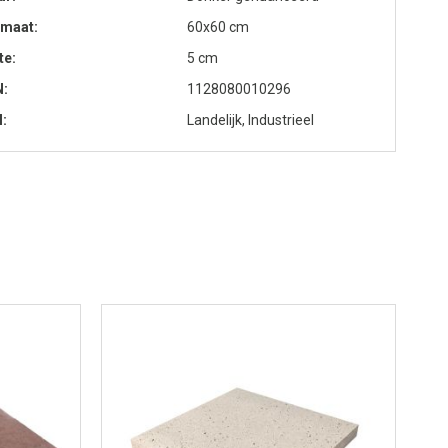
rmaat
60x60 cm
te
5 cm
N
1128080010296
l
Landelijk, Industrieel