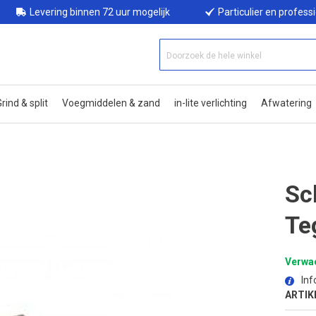
Levering binnen 72 uur mogelijk
Particulier en profess
rind & split
Voegmiddelen & zand
in-lite verlichting
Afwatering
Sc
Te
Verwac
Inf
ARTIK