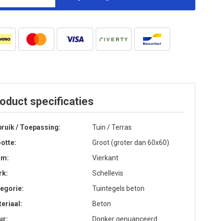
oduct specificaties
ruik / Toepassing
Tuin / Terras
otte
Groot (groter dan 60x60)
rm
Vierkant
rk
Schellevis
egorie
Tuintegels beton
eriaal
Beton
ur
Donker genuanceerd