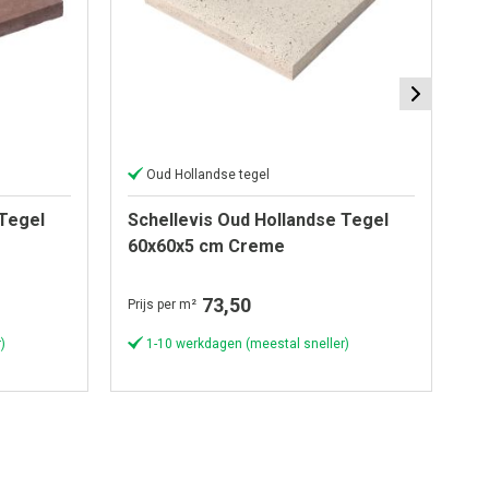
Oud Hollandse tegel
 Tegel
Schellevis Oud Hollandse Tegel
Sc
60x60x5 cm Creme
6
73,50
Prijs per m²
Pri
)
1-10 werkdagen (meestal sneller)