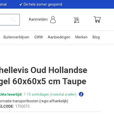
ional
De hele zomer geopend
Offerte
Aanmelden
Winkelwage
Zoek
Buitenverblijven
GWW
Aanbiedingen
Merken
Blog
hellevis Oud Hollandse
gel 60x60x5 cm Taupe
hte levertijd:
1-10 werkdagen (meestal sneller)
ormatie transportkosten (regio afhankelijk)
ELCODE:
1750073