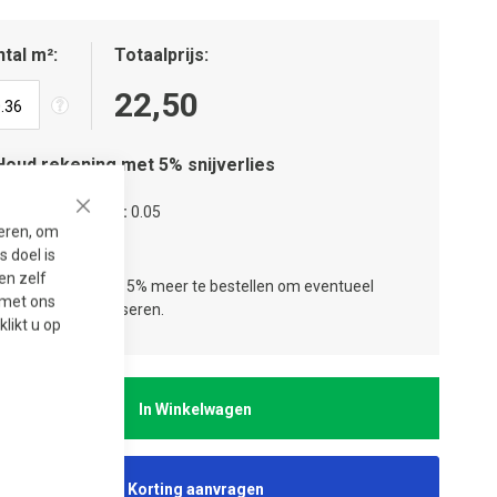
tal m²
Totaalprijs
22,50
Houd rekening met 5% snijverlies
tal verpakkingen
0.05
Close
seren, om
tal lagen
1
 doel is
en zelf
ies:
Wij adviseren 5% meer te bestellen om eventueel
t met ons
jverlies te compenseren.
 klikt u op
In Winkelwagen
Korting aanvragen