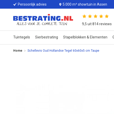
Persoonlijk advies
5.000 m² showtuin in Assen
9,5 uit 814 reviews
Tuintegels
Sierbestrating
Stapelblokken & Elementen
G
Home
Schellevis Oud Hollandse Tegel 60x60x5 cm Taupe
Ga
naar
het
einde
van
de
afbeeldingen-
gallerij