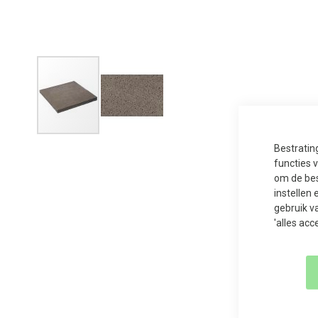
Ga
Bestratin
naar
het
functies 
begin
om de bes
van
de
instellen 
afbeeldingen-
gebruik v
gallerij
'alles acc