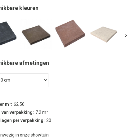
hikbare kleuren
hikbare afmetingen
per m²
62,50
 van verpakking
7.2 m²
 lagen per verpakking
20
nwezig in onze showtuin