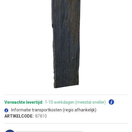
Ga
naar
het
Verwachte levertijd:
1-10 werkdagen (meestal sneller)
begin
van
Informatie transportkosten (regio afhankelijk)
de
afbeeldingen-
ARTIKELCODE:
87810
gallerij