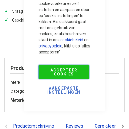
cookievoorkeuren zelf
instellen en aanpassen door
Vraag offerte aan voor extra korting!
op 'cookie instellingen' te
Geschikt voor maatprojecten
klikken. Als u akkoord gaat
met ons gebruik van
cookies, zoals beschreven
staat in ons
cookiebeleid
en
privacybeleid
, klikt u op 'alles
accepteren'
Product specificaties
ACCEPTEER
COOKIES
Merk
Michel Oprey
AANGEPASTE
Categorie
Accessoires
INSTELLINGEN
Materiaal
Natuursteen
Productomschrijving
Reviews
Gerelateerde pr