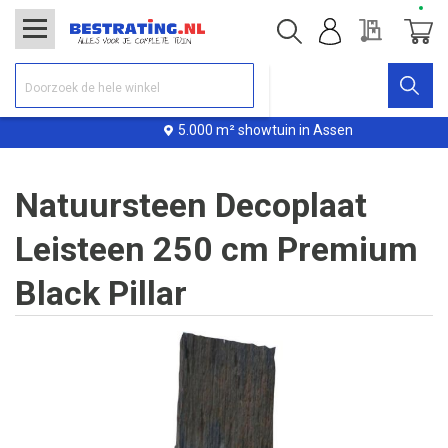
Offerte
Winke
5.000 m² showtuin in Assen
Natuursteen Decoplaat
Leisteen 250 cm Premium
Black Pillar
Ga
naar
het
einde
van
de
afbeeldingen-
gallerij