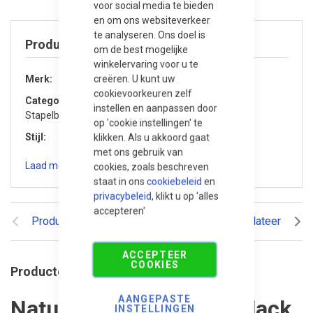
voor social media te bieden
en om ons websiteverkeer
te analyseren. Ons doel is
Product specificaties
om de best mogelijke
winkelervaring voor u te
creëren. U kunt uw
Merk
Michel Oprey
cookievoorkeuren zelf
Categorie
instellen en aanpassen door
Stapelblokken en elementen
op 'cookie instellingen' te
Stijl
Modern, Luxueus
klikken. Als u akkoord gaat
met ons gebruik van
Laad meer specificaties
cookies, zoals beschreven
staat in ons
cookiebeleid
en
privacybeleid
, klikt u op 'alles
accepteren'
Productomschrijving
Reviews
Gerelateerde pr
ACCEPTEER
COOKIES
Productomschrijving
AANGEPASTE
Natuursteen Monolith Black
INSTELLINGEN