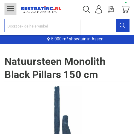
Offerte
Winke
5.000 m² showtuin in Assen
Natuursteen Monolith
Black Pillars 150 cm
Ga
naar
het
einde
van
de
afbeeldingen-
gallerij