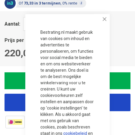
Of
73,33 in 3 termijnen
, 0% rente
Close
Aantal
Bestrating.nl maakt gebruik
van cookies om inhoud en
Prijs per stuk
advertenties te
220,00
personaliseren, om functies
voor social media te bieden
en om ons websiteverkeer
te analyseren. Ons doel is
om de best mogelijke
In winkelwagen
winkelervaring voor u te
creëren. U kunt uw
cookievoorkeuren zelf
instellen en aanpassen door
Korting aanvragen
op 'cookie instellingen' te
klikken. Als u akkoord gaat
met ons gebruik van
cookies, zoals beschreven
staat in ons
cookiebeleid
en