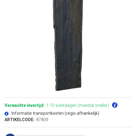
Ga
naar
het
Verwachte levertijd:
1-10 werkdagen (meestal sneller)
begin
van
Informatie transportkosten (regio afhankelijk)
de
afbeeldingen-
ARTIKELCODE:
87809
gallerij