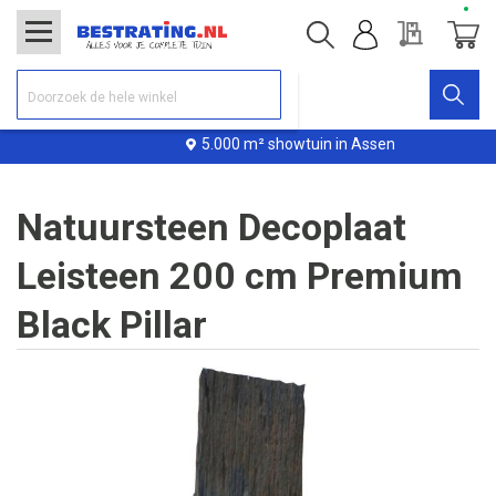
Offerte
Winke
5.000 m² showtuin in Assen
Natuursteen Decoplaat
Leisteen 200 cm Premium
Black Pillar
Ga
naar
het
einde
van
de
afbeeldingen-
gallerij