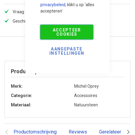
privacybeleid
, klikt u op 'alles
accepteren'
Vraag offerte aan voor extra korting!
Geschikt voor maatprojecten
ACCEPTEER
COOKIES
AANGEPASTE
INSTELLINGEN
Product specificaties
Merk
Michel Oprey
Categorie
Accessoires
Materiaal
Natuursteen
Productomschrijving
Reviews
Gerelateerde pr