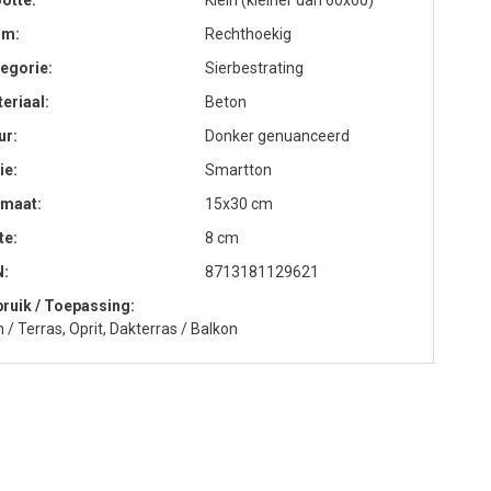
otte
Klein (kleiner dan 60x60)
rm
Rechthoekig
egorie
Sierbestrating
eriaal
Beton
ur
Donker genuanceerd
ie
Smartton
rmaat
15x30 cm
te
8 cm
N
8713181129621
ruik / Toepassing
n / Terras, Oprit, Dakterras / Balkon