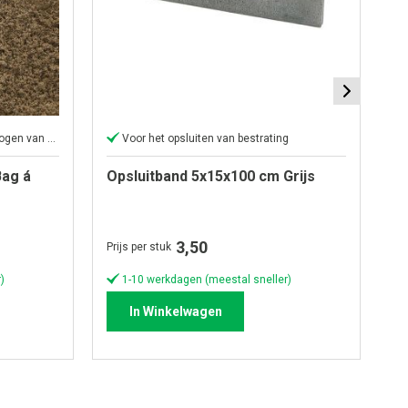
Perfect voor het aanvullen of ophogen van elk oppervlak
Voor het opsluiten van bestrating
ag á
Opsluitband 5x15x100 cm Grijs
O
An
3,50
Prijs per stuk
Pri
)
1-10 werkdagen (meestal sneller)
In Winkelwagen