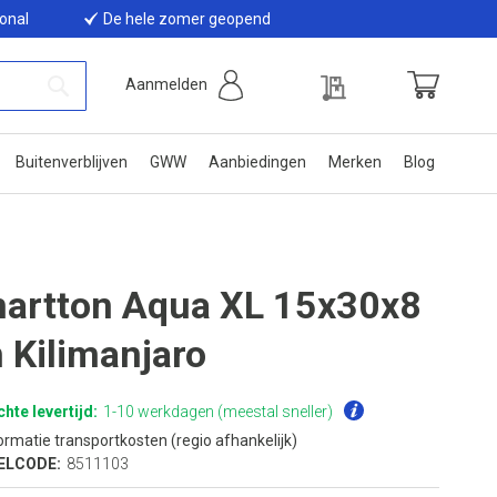
ional
De hele zomer geopend
Offerte
Aanmelden
Winkelwage
Zoek
Buitenverblijven
GWW
Aanbiedingen
Merken
Blog
artton Aqua XL 15x30x8
 Kilimanjaro
hte levertijd:
1-10 werkdagen (meestal sneller)
ormatie transportkosten (regio afhankelijk)
ELCODE:
8511103