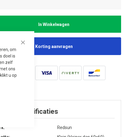
In Winkelwagen
Korting aanvragen
Close
seren, om
 doel is
en zelf
t met ons
 klikt u op
oduct specificaties
rk
Redsun