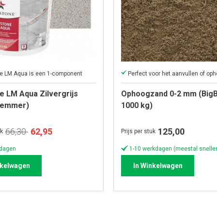
ne LM Aqua is een 1-component
e LM Aqua Zilvergrijs
Ophoogzand 0-2 mm (BigB
g emmer)
1000 kg)
Speciale
66,30
62,95
125,00
uk
Prijs per stuk
prijs
kdagen
1-10 werkdagen (meestal sneller
nkelwagen
In Winkelwagen