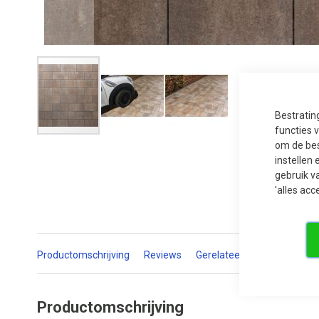
Bestratin
functies 
Ga
om de bes
naar
het
instellen 
begin
gebruik v
van
de
'alles acc
afbeeldingen-
gallerij
Productomschrijving
Reviews
Gerelateerde producten
Productomschrijving