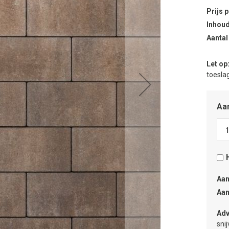
Prijs 
Inhoud
Aantal
Let op
toeslag
Aan
Aan
Aan
Adv
sni