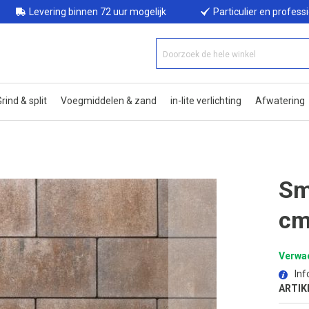
Levering binnen 72 uur mogelijk
Particulier en profess
rind & split
Voegmiddelen & zand
in-lite verlichting
Afwatering
Sm
cm
Verwac
Inf
ARTIK