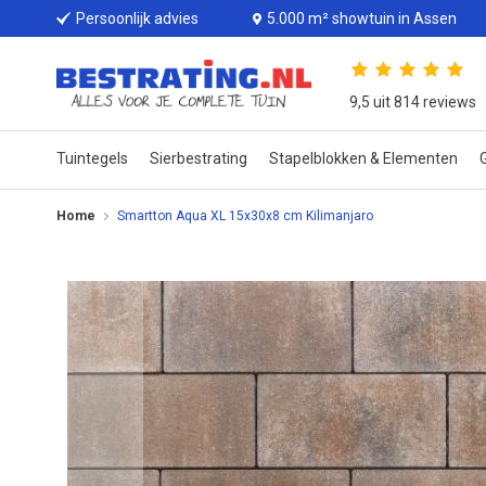
Persoonlijk advies
5.000 m² showtuin in Assen
9,5 uit 814 reviews
Tuintegels
Sierbestrating
Stapelblokken & Elementen
G
Home
Smartton Aqua XL 15x30x8 cm Kilimanjaro
Ga
naar
het
einde
van
de
afbeeldingen-
gallerij