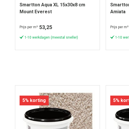
Smartton Aqua XL 15x30x8 cm
Smartto
Mount Everest
Amiata
53,25
Prijs per m²
Prijs per m²
1-10 werkdagen (meestal sneller)
1-10 wer
5% korting
5% kor