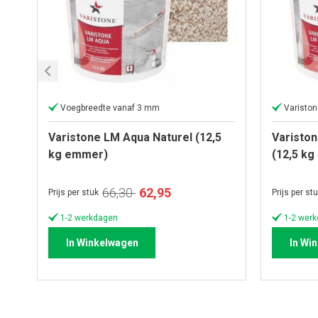
Voegbreedte vanaf 3 mm
Varisto
Varistone LM Aqua Naturel (12,5
Variston
kg emmer)
(12,5 k
Speciale
66,30
62,95
Prijs per stuk
Prijs per st
prijs
1-2 werkdagen
1-2 wer
In Winkelwagen
In Wi