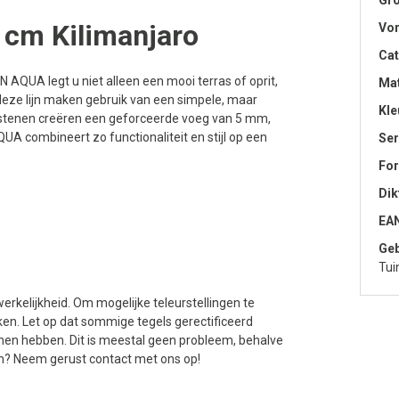
Gro
 cm Kilimanjaro
Vo
Cat
 AQUA legt u niet alleen een mooi terras of oprit,
Mat
deze lijn maken gebruik van een simpele, maar
Kle
tenen creëren een geforceerde voeg van 5 mm,
 combineert zo functionaliteit en stijl op een
Ser
Fo
Dik
EA
Geb
Tui
erkelijkheid. Om mogelijke teleurstellingen te
en. Let op dat sommige tegels gerectificeerd
nen hebben. Dit is meestal geen probleem, behalve
n? Neem gerust contact met ons op!