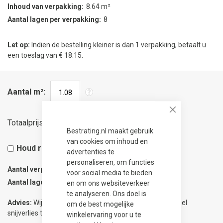
Inhoud van verpakking
8.64 m²
Aantal lagen per verpakking
8
Let op:
Indien de bestelling kleiner is dan 1 verpakking, betaalt u
een toeslag van € 18.15.
Aantal m²
Close
57,51
Totaalprijs
Bestrating.nl maakt gebruik
van cookies om inhoud en
Houd rekening met 5% snijverlies
advertenties te
personaliseren, om functies
Aantal verpakkingen
0.13
voor social media te bieden
Aantal lagen
1
en om ons websiteverkeer
te analyseren. Ons doel is
Advies:
Wij adviseren 5% meer te bestellen om eventueel
om de best mogelijke
snijverlies te compenseren.
winkelervaring voor u te