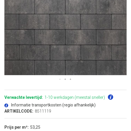
Ga
naar
het
Verwachte levertijd:
1-10 werkdagen (meestal sneller)
begin
van
Informatie transportkosten (regio afhankelijk)
de
afbeeldingen-
ARTIKELCODE:
8511119
gallerij
Prijs per m²
53,25