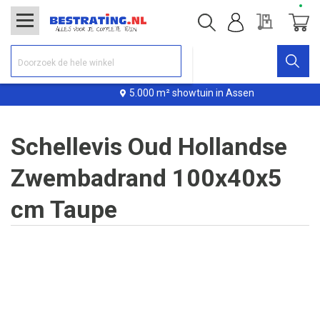
Offerte
Winke
5.000 m² showtuin in Assen
Schellevis Oud Hollandse
Zwembadrand 100x40x5
cm Taupe
Ga
naar
het
einde
van
de
afbeeldingen-
gallerij