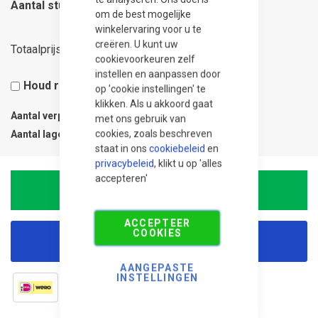
Aantal stuks
om de best mogelijke
winkelervaring voor u te
creëren. U kunt uw
66,75
Totaalprijs
cookievoorkeuren zelf
instellen en aanpassen door
Houd rekening met 5% snijverlies
op 'cookie instellingen' te
klikken. Als u akkoord gaat
Aantal verpakkingen
0.05
met ons gebruik van
cookies, zoals beschreven
Aantal lagen
1
staat in ons
cookiebeleid
en
privacybeleid
, klikt u op 'alles
accepteren'
In Winkelwagen
ACCEPTEER
COOKIES
Korting aanvragen
AANGEPASTE
INSTELLINGEN