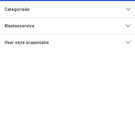
Categorieën
Klantenservice
Over onze organisatie
Adres
Openingstijden
Contact
Tel:
0592-315108
Mail:
info@bestrating.nl