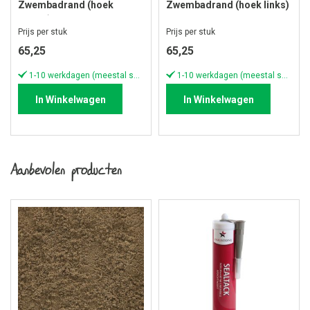
Zwembadrand (hoek
Zwembadrand (hoek links)
rechts) 100/40x60x40 cm
100/40x60x40 cm Taupe
Prijs per stuk
Prijs per stuk
Taupe
65,25
65,25
1-10 werkdagen (meestal sneller)
1-10 werkdagen (meestal sneller)
In Winkelwagen
In Winkelwagen
Aanbevolen producten