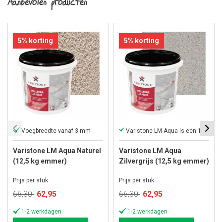
Aanbevolen producten
5% korting
5% korting
Voegbreedte vanaf 3 mm
Varistone LM Aqua is een 1-component
Varistone LM Aqua Naturel
Varistone LM Aqua
(12,5 kg emmer)
Zilvergrijs (12,5 kg emmer)
Prijs per stuk
Prijs per stuk
Speciale
Speciale
66,30
62,95
66,30
62,95
prijs
prijs
1-2 werkdagen
1-2 werkdagen