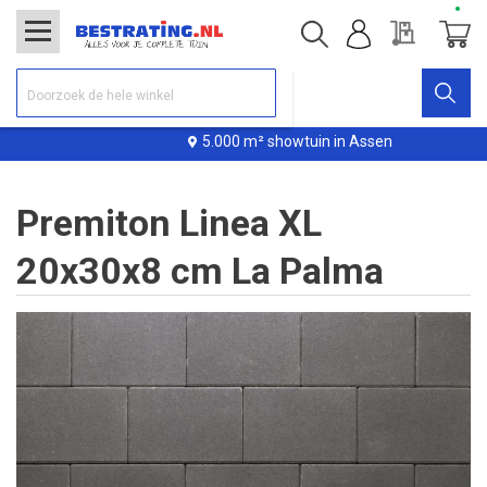
Offerte
Winke
5.000 m² showtuin in Assen
Premiton Linea XL
20x30x8 cm La Palma
Ga
naar
het
einde
van
de
afbeeldingen-
gallerij