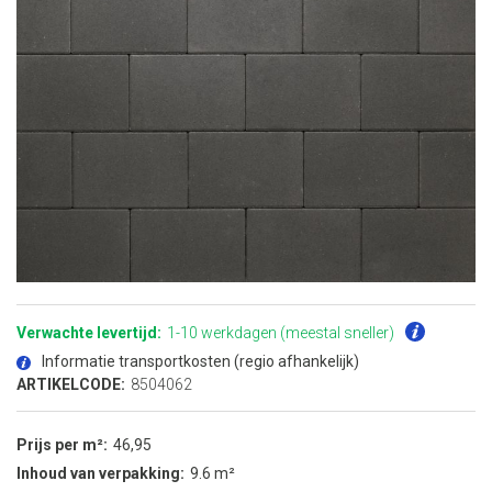
Ga
naar
het
Verwachte levertijd:
1-10 werkdagen (meestal sneller)
begin
van
Informatie transportkosten (regio afhankelijk)
de
afbeeldingen-
ARTIKELCODE:
8504062
gallerij
Prijs per m²
46,95
Inhoud van verpakking
9.6 m²