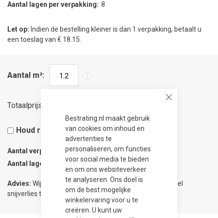
Aantal lagen per verpakking
8
Let op:
Indien de bestelling kleiner is dan 1 verpakking, betaalt u
een toeslag van € 18.15.
Aantal m²
56,34
Close
Totaalprijs
Bestrating.nl maakt gebruik
van cookies om inhoud en
Houd rekening met 5% snijverlies
advertenties te
personaliseren, om functies
Aantal verpakkingen
0.13
voor social media te bieden
Aantal lagen
1
en om ons websiteverkeer
te analyseren. Ons doel is
Advies:
Wij adviseren 5% meer te bestellen om eventueel
om de best mogelijke
snijverlies te compenseren.
winkelervaring voor u te
creëren. U kunt uw