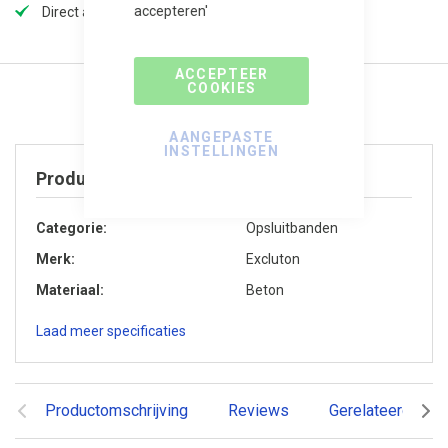
accepteren'
Direct afhalen in onze winkel (op voorraad)
ACCEPTEER
COOKIES
AANGEPASTE
INSTELLINGEN
Product specificaties
Categorie
Opsluitbanden
Merk
Excluton
Materiaal
Beton
Laad meer specificaties
Productomschrijving
Reviews
Gerelateerde pr