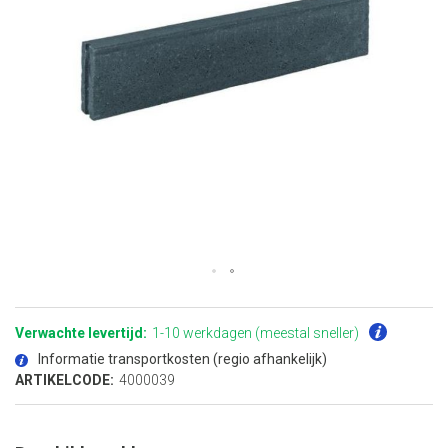
Ga
naar
het
Verwachte levertijd:
1-10 werkdagen (meestal sneller)
begin
van
Informatie transportkosten (regio afhankelijk)
de
afbeeldingen-
ARTIKELCODE:
4000039
gallerij