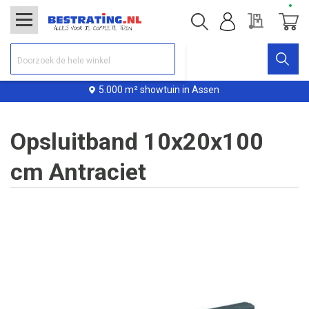
Offerte
Winke
5.000 m² showtuin in Assen
Opsluitband 10x20x100
cm Antraciet
Ga
naar
het
einde
van
de
afbeeldingen-
gallerij