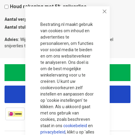
Houd rekening met 5% snijverlies
Close
Aantal verpakkingen
0.03
Bestrating.nl maakt gebruik
Aantal stuks
1
van cookies om inhoud en
advertenties te
Advies:
Wij adviseren 5% meer te bestellen om eventueel
personaliseren, om functies
snijverlies te compenseren.
voor social media te bieden
en om ons websiteverkeer
te analyseren. Ons doel is
om de best mogelijke
In Winkelwagen
winkelervaring voor u te
creëren. U kunt uw
cookievoorkeuren zelf
instellen en aanpassen door
Korting aanvragen
op 'cookie instellingen' te
klikken. Als u akkoord gaat
met ons gebruik van
cookies, zoals beschreven
staat in ons
cookiebeleid
en
privacybeleid
, klikt u op 'alles