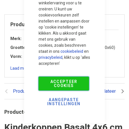
winkelervaring voor u te
creëren. U kunt uw
cookievoorkeuren zelf
instellen en aanpassen door
Product specificaties
op 'cookie instellingen' te
klikken. Als u akkoord gaat
Merk
Redsun
met ons gebruik van
cookies, zoals beschreven
Grootte
Klein (kleiner dan 60x60)
staat in ons
cookiebeleid
en
Vorm
Vierkant
privacybeleid
, klikt u op 'alles
accepteren'
Laad meer specificaties
ACCEPTEER
COOKIES
Productomschrijving
Reviews
Gerelateerde pr
AANGEPASTE
INSTELLINGEN
Productomschrijving
Kinderkoppen Basalt 4x6 cm