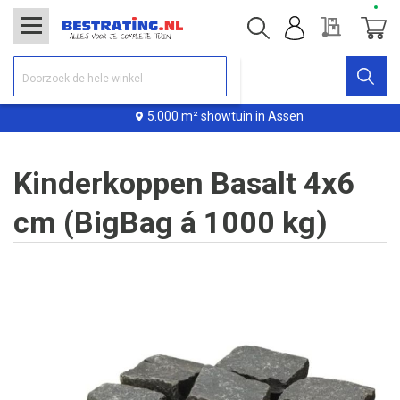
Offerte
Winke
5.000 m² showtuin in Assen
Kinderkoppen Basalt 4x6
cm (BigBag á 1000 kg)
Ga
naar
het
einde
van
de
afbeeldingen-
gallerij