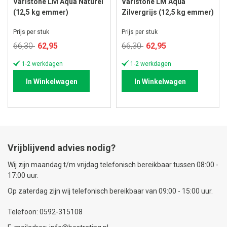
Varistone LM Aqua Naturel
Varistone LM Aqua
(12,5 kg emmer)
Zilvergrijs (12,5 kg emmer)
Prijs per stuk
Prijs per stuk
Speciale
Speciale
66,30
62,95
66,30
62,95
prijs
prijs
1-2 werkdagen
1-2 werkdagen
In Winkelwagen
In Winkelwagen
Vrijblijvend advies nodig?
Wij zijn maandag t/m vrijdag telefonisch bereikbaar tussen 08:00 -
17:00 uur.
Op zaterdag zijn wij telefonisch bereikbaar van 09:00 - 15:00 uur.
Telefoon: 0592-315108