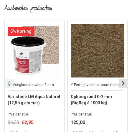
Aanbevolen producten
5% korting
Voegbreedte vanaf 3 mm
Perfect voor het aanvullen of ophogen van elk oppervlak
Varistone LM Aqua Naturel
Ophoogzand 0-2 mm
(12,5 kg emmer)
(BigBag á 1000 kg)
Prijs per stuk
Prijs per stuk
Speciale
66,30
62,95
125,00
prijs