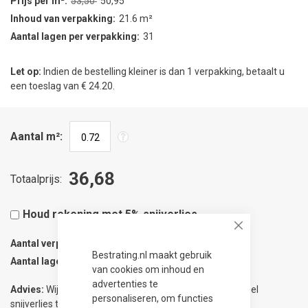
Prijs per m²
53,50
50,95
Inhoud van verpakking
21.6 m²
Aantal lagen per verpakking
31
Let op:
Indien de bestelling kleiner is dan 1 verpakking, betaalt u
een toeslag van € 24.20.
Aantal m²
36,68
Totaalprijs
Houd rekening met 5% snijverlies
Close
Aantal verpakkingen
0.04
Bestrating.nl maakt gebruik
Aantal lagen
1
van cookies om inhoud en
advertenties te
Advies:
Wij adviseren 5% meer te bestellen om eventueel
personaliseren, om functies
snijverlies te compenseren.