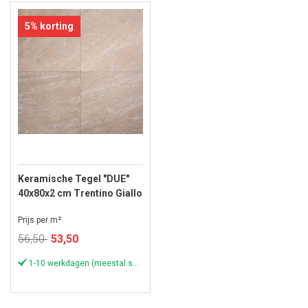
5% korting
Keramische Tegel "DUE"
40x80x2 cm Trentino Giallo
Prijs per m²
Speciale
56,50
53,50
prijs
1-10 werkdagen (meestal sneller)