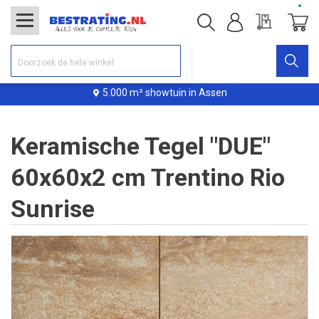
Offerte
Winke
5.000 m² showtuin in Assen
Keramische Tegel "DUE"
60x60x2 cm Trentino Rio
Sunrise
Ga
naar
het
einde
van
de
afbeeldingen-
gallerij