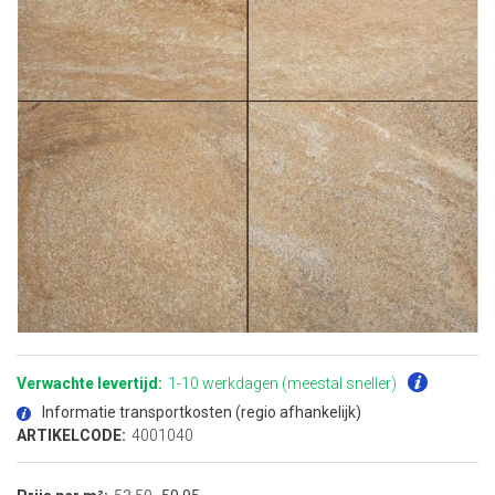
Ga
naar
het
Verwachte levertijd:
1-10 werkdagen (meestal sneller)
begin
van
Informatie transportkosten (regio afhankelijk)
de
afbeeldingen-
ARTIKELCODE:
4001040
gallerij