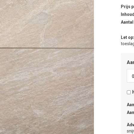
Prijs 
Inhoud
Aantal
Let op
toeslag
Aan
Aan
Aan
Adv
sni