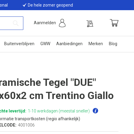
ional
De hele zomer geopend
Offerte
Aanmelden
Winkelwage
Zoek
Buitenverblijven
GWW
Aanbiedingen
Merken
Blog
ramische Tegel "DUE"
x60x2 cm Trentino Giallo
hte levertijd:
1-10 werkdagen (meestal sneller)
ormatie transportkosten (regio afhankelijk)
ELCODE:
4001006