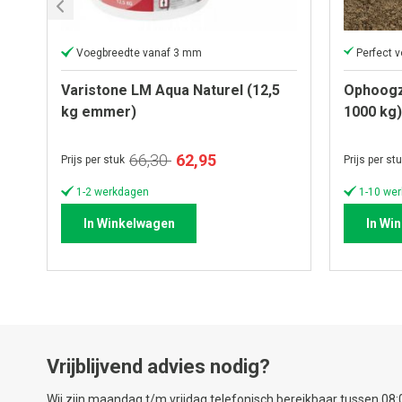
Voegbreedte vanaf 3 mm
Varistone LM Aqua Naturel (12,5
Ophoogz
kg emmer)
1000 kg)
Speciale
66,30
62,95
Prijs per stuk
Prijs per st
prijs
1-2 werkdagen
1-10 wer
In Winkelwagen
In Wi
Vrijblijvend advies nodig?
Wij zijn maandag t/m vrijdag telefonisch bereikbaar tussen 08:0