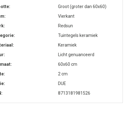
otte
Groot (groter dan 60x60)
rm
Vierkant
rk
Redsun
egorie
Tuintegels keramiek
eriaal
Keramiek
ur
Licht genuanceerd
rmaat
60x60 cm
te
2 cm
ie
DUE
N
8713181981526