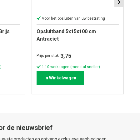
g
Voor het opsluiten van uw bestrating
rijs
Opsluitband 5x15x100 cm
A
Antraciet
3
10
3,75
Prijs per stuk
Pri
)
1-10 werkdagen (meestal sneller)
In Winkelwagen
or de nieuwsbrief
ieuwste producten en ontvang exclusieve aanbiedingen.