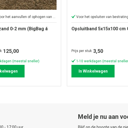
Perfect voor het aanvullen of ophogen van elk oppervlak
Voor het opsluiten van bestratin
and 0-2 mm (BigBag á
Opsluitband 5x15x100 cm G
125,00
3,50
uk
Prijs per stuk
kdagen (meestal sneller)
1-10 werkdagen (meestal sneller
nkelwagen
In Winkelwagen
Meld je nu aan vo
0 - 17:00 uur.
Blijf op de hoogte van de n