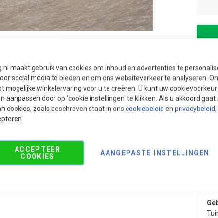
g.nl maakt gebruik van cookies om inhoud en advertenties te personali
voor social media te bieden en om ons websiteverkeer te analyseren. Ons
t mogelijke winkelervaring voor u te creëren. U kunt uw cookievoorkeur
en aanpassen door op 'cookie instellingen' te klikken. Als u akkoord gaa
an cookies, zoals beschreven staat in ons
cookiebeleid
en
privacybeleid
,
epteren'
ACCEPTEER
AANGEPASTE INSTELLINGEN
COOKIES
Aanbevolen producten
Pr
Geb
Tui