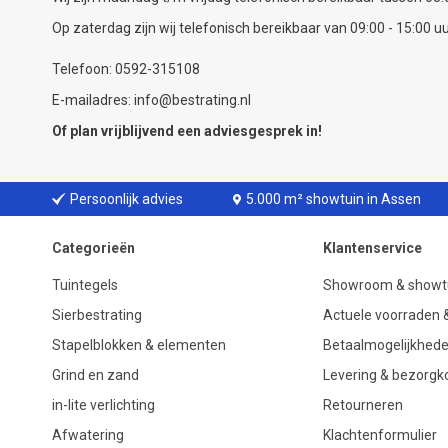
Op zaterdag zijn wij telefonisch bereikbaar van 09:00 - 15:00 uu
Telefoon: 0592-315108
E-mailadres: info@bestrating.nl
Of plan vrijblijvend een
adviesgesprek
in!
Persoonlijk advies
5.000 m² showtuin in Assen
Categorieën
Klantenservice
Tuintegels
Showroom & showt
Sierbestrating
Actuele voorraden &
Stapelblokken & elementen
Betaalmogelijkhed
Grind en zand
Levering & bezorgk
in-lite verlichting
Retourneren
Afwatering
Klachtenformulier