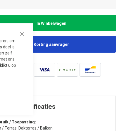
In Winkelwagen
Close
seren, om
Korting aanvragen
 doel is
en zelf
t met ons
 klikt u op
oduct specificaties
ruik / Toepassing
n / Terras, Dakterras / Balkon