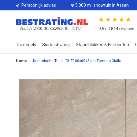
Persoonlijk advies
5.000 m² showtuin in Assen
9,5 uit 814 reviews
Tuintegels
Sierbestrating
Stapelblokken & Elementen
G
Home
Keramische Tegel "DUE" 60x60x2 cm Trentino Giallo
Ga
naar
het
einde
van
de
afbeeldingen-
gallerij