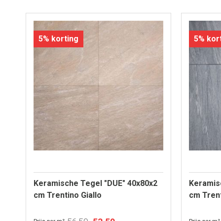
5% korting
5% kor
Keramische Tegel "DUE" 40x80x2
Keramis
cm Trentino Giallo
cm Tren