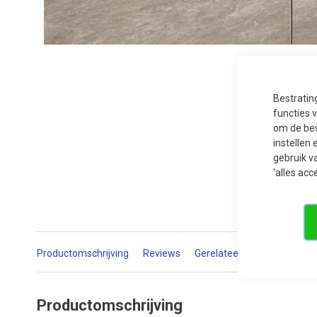
Ga
naar
het
begin
Bestratin
van
de
functies 
afbeeldingen-
om de bes
gallerij
instellen 
gebruik v
'alles acc
Productomschrijving
Reviews
Gerelateerde producten
Productomschrijving