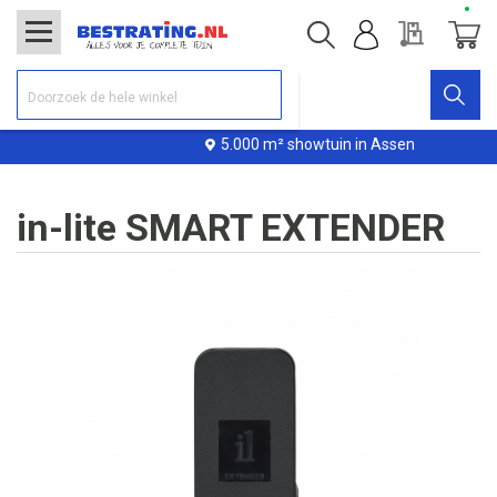
Offerte
Winke
5.000 m² showtuin in Assen
in-lite SMART EXTENDER
Ga
naar
het
einde
van
de
afbeeldingen-
gallerij