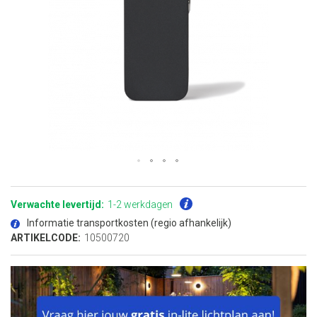
Ga
naar
het
Verwachte levertijd:
1-2 werkdagen
begin
van
Informatie transportkosten (regio afhankelijk)
de
afbeeldingen-
ARTIKELCODE:
10500720
gallerij