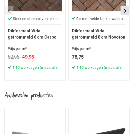
Sterk en sfeervol voor elke tuin
Getrommelde klinker waalformaat
Dikformaat Vida
Dikformaat Vida
getrommeld 6 cm Carpo
getrommeld 8 cm Novoton
Prijs per m²
Prijs per m²
Speciale
52,95
49,95
78,75
prijs
1-10 werkdagen (meestal sneller)
1-10 werkdagen (meestal sneller)
Aanbevolen producten