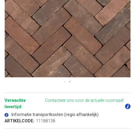
Ga
naar
het
Verwachte
Contacteer ons voor de actuele voorraad!
begin
van
levertijd:
de
afbeeldingen-
Informatie transportkosten (regio afhankelijk)
gallerij
ARTIKELCODE:
11188138