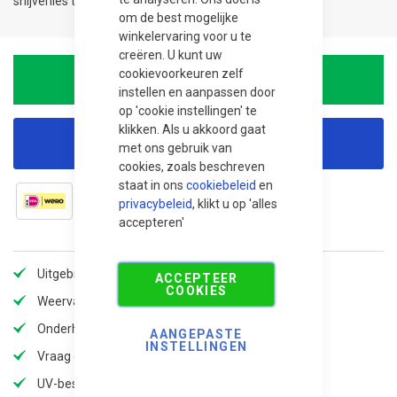
snijverlies te compenseren.
om de best mogelijke
winkelervaring voor u te
creëren. U kunt uw
cookievoorkeuren zelf
In Winkelwagen
instellen en aanpassen door
op 'cookie instellingen' te
klikken. Als u akkoord gaat
Korting aanvragen
met ons gebruik van
cookies, zoals beschreven
staat in ons
cookiebeleid
en
privacybeleid
, klikt u op 'alles
accepteren'
Uitgebreid assortiment
ACCEPTEER
COOKIES
Weervast en slijtvast
Onderhoudsvriendelijk
AANGEPASTE
INSTELLINGEN
Vraag offerte aan voor extra korting!
UV-bestendig