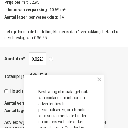
Prijs per m²
52,95
Inhoud van verpakking
10.69 m²
Aantal lagen per verpakking
14
Let op:
Indien de bestelling kleiner is dan 1 verpakking, betaalt u
een toeslag van € 36.25.
Aantal m²
43,54
Totaalprijs
Close
Houd rekening met 5% snijverlies
Bestrating.nl maakt gebruik
van cookies om inhoud en
Aantal verpakkingen
0.08
advertenties te
personaliseren, om functies
Aantal lagen
1
voor social media te bieden
en om ons websiteverkeer
Advies:
Wij adviseren 5% meer te bestellen om eventueel
te analyseren. Ons doel is