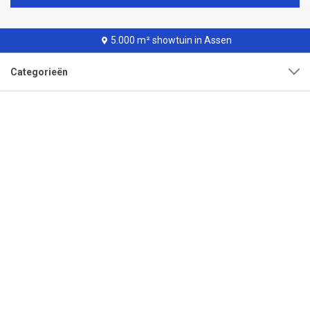
5.000 m² showtuin in Assen
Categorieën
Klantenservice
Over onze organisatie
Adres
Openingstijden
Contact
Tel:
0592-315108
Mail:
info@bestrating.nl