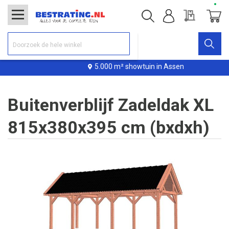
Offerte
Winke
5.000 m² showtuin in Assen
Buitenverblijf Zadeldak XL
815x380x395 cm (bxdxh)
Ga
naar
het
einde
van
de
afbeeldingen-
gallerij