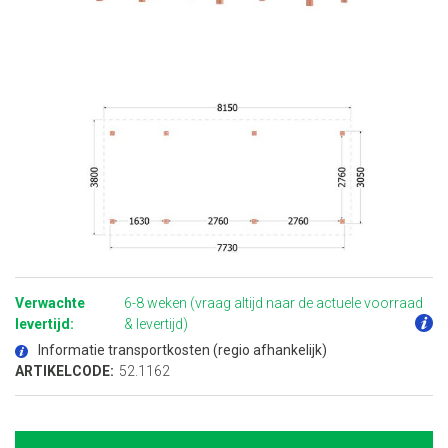
Ga
naar
het
Verwachte
6-8 weken (vraag altijd naar de actuele voorraad
begin
van
levertijd:
& levertijd)
de
afbeeldingen-
Informatie transportkosten (regio afhankelijk)
gallerij
ARTIKELCODE:
52.1162