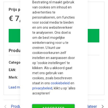
Bestrating.nl maakt gebruik
van cookies om inhoud en
Prijs per stuk
advertenties te
€ 7,820.00
personaliseren, om functies
voor social media te bieden
en om ons websiteverkeer
te analyseren. Ons doel is
In winkelwagen
om de best mogelijke
winkelervaring voor u te
creëren. U kunt uw
Product specificaties
cookievoorkeuren zelf
instellen en aanpassen door
Categorie
Buitenverblijven
op 'cookie instellingen' te
klikken. Als u akkoord gaat
EAN
8720246402919
met ons gebruik van
Merk
Trendhout
cookies, zoals beschreven
staat in ons
cookiebeleid
en
Laad meer specificaties
privacybeleid
, klikt u op 'alles
accepteren'
Productomschrijving
Reviews
Gerelateerde pr