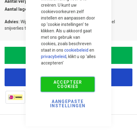
Aantal verpakkingen
0.1
creëren. U kunt uw
Aantal lagen
1
cookievoorkeuren zelf
instellen en aanpassen door
Advies:
Wij adviseren 5% meer te bestellen om eventueel
op 'cookie instellingen' te
snijverlies te compenseren.
klikken. Als u akkoord gaat
met ons gebruik van
cookies, zoals beschreven
staat in ons
cookiebeleid
en
In Winkelwagen
privacybeleid
, klikt u op 'alles
accepteren'
Korting aanvragen
ACCEPTEER
COOKIES
AANGEPASTE
INSTELLINGEN