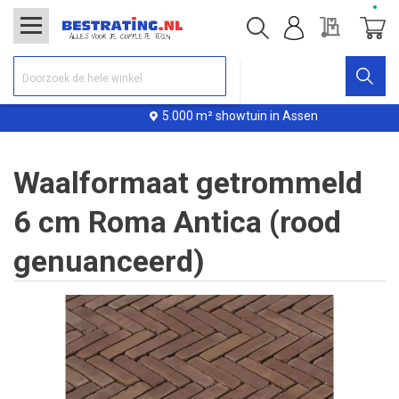
Offerte
Winke
5.000 m² showtuin in Assen
Waalformaat getrommeld
6 cm Roma Antica (rood
genuanceerd)
Ga
naar
het
einde
van
de
afbeeldingen-
gallerij