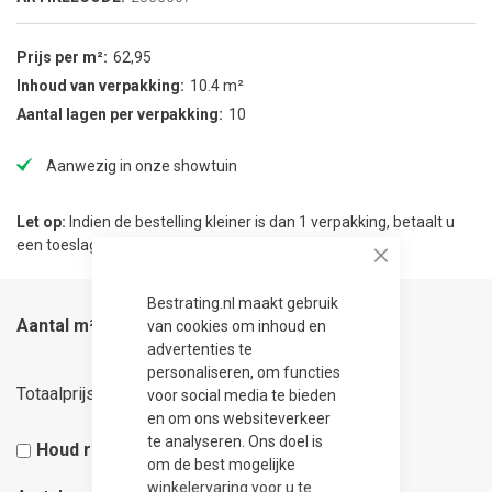
Prijs per m²
62,95
Inhoud van verpakking
10.4 m²
Aantal lagen per verpakking
10
Aanwezig in onze showtuin
Let op:
Indien de bestelling kleiner is dan 1 verpakking, betaalt u
een toeslag van € 18.15.
Close
Bestrating.nl maakt gebruik
Aantal m²
van cookies om inhoud en
advertenties te
personaliseren, om functies
65,47
Totaalprijs
voor social media te bieden
en om ons websiteverkeer
te analyseren. Ons doel is
Houd rekening met 5% snijverlies
om de best mogelijke
winkelervaring voor u te