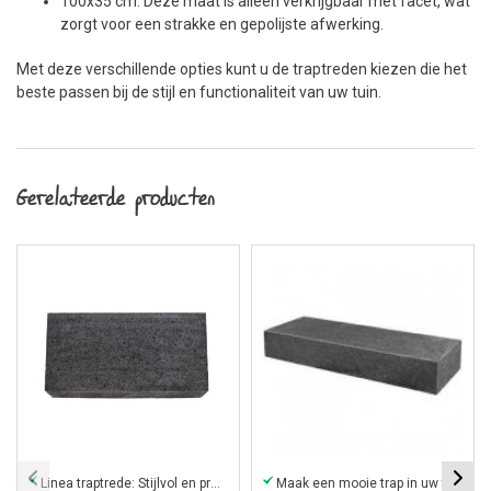
100x35 cm: Deze maat is alleen verkrijgbaar met facet, wat
zorgt voor een strakke en gepolijste afwerking.
Met deze verschillende opties kunt u de traptreden kiezen die het
beste passen bij de stijl en functionaliteit van uw tuin.
Gerelateerde producten
Linea traptrede: Stijlvol en praktisch voor elke hoogte!
Maak een mooie trap in uw tuin met onze traptrede