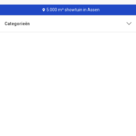
5.000 m² showtuin in Assen
Categorieën
Klantenservice
Over onze organisatie
Adres
Openingstijden
Contact
Tel:
0592-315108
Mail:
info@bestrating.nl