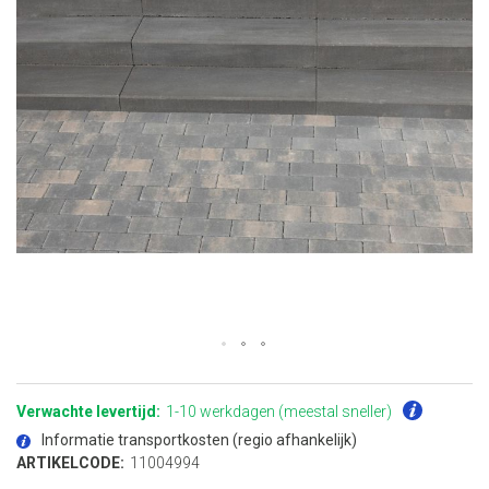
Ga
naar
het
Verwachte levertijd:
1-10 werkdagen (meestal sneller)
begin
van
Informatie transportkosten (regio afhankelijk)
de
afbeeldingen-
ARTIKELCODE:
11004994
gallerij