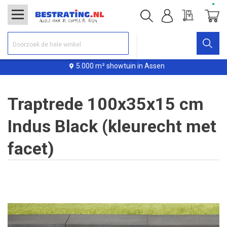
Offerte
Winke
5.000 m² showtuin in Assen
Traptrede 100x35x15 cm
Indus Black (kleurecht met
facet)
Ga
naar
het
einde
van
de
afbeeldingen-
gallerij