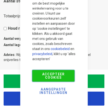
Aantal stuks
om de best mogelijke
winkelervaring voor u te
creëren. U kunt uw
91,90
Totaalprijs
cookievoorkeuren zelf
instellen en aanpassen door
Houd rekening met 5% snijverlies
op 'cookie instellingen' te
klikken. Als u akkoord gaat
Aantal verpakkingen
0.17
met ons gebruik van
cookies, zoals beschreven
Aantal lagen
1
staat in ons
cookiebeleid
en
privacybeleid
, klikt u op 'alles
Advies:
Wij adviseren 5% meer te bestellen om eventueel
accepteren'
snijverlies te compenseren.
ACCEPTEER
COOKIES
In Winkelwagen
AANGEPASTE
INSTELLINGEN
Korting aanvragen