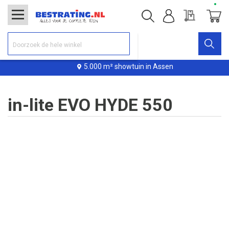
Offerte
Winke
5.000 m² showtuin in Assen
in-lite EVO HYDE 550
Ga
naar
het
einde
van
de
afbeeldingen-
gallerij