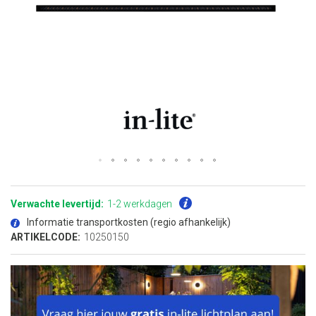
Ga
naar
het
Verwachte levertijd:
1-2 werkdagen
begin
van
Informatie transportkosten (regio afhankelijk)
de
afbeeldingen-
ARTIKELCODE:
10250150
gallerij