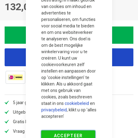
132,00
van cookies om inhoud en
advertenties te
personaliseren, om functies
voor social media te bieden
en om ons websiteverkeer
In winkelwagen
te analyseren. Ons doel is
om de best mogelijke
winkelervaring voor u te
Korting aanvragen
creëren. U kunt uw
cookievoorkeuren zelf
instellen en aanpassen door
op 'cookie instellingen' te
klikken. Als u akkoord gaat
met ons gebruik van
cookies, zoals beschreven
5 jaar garantie
staat in ons
cookiebeleid
en
privacybeleid
, klikt u op 'alles
Uitgebreid assortiment
accepteren'
Gratis bezorging
Vraag offerte aan voor extra korting!
ACCEPTEER