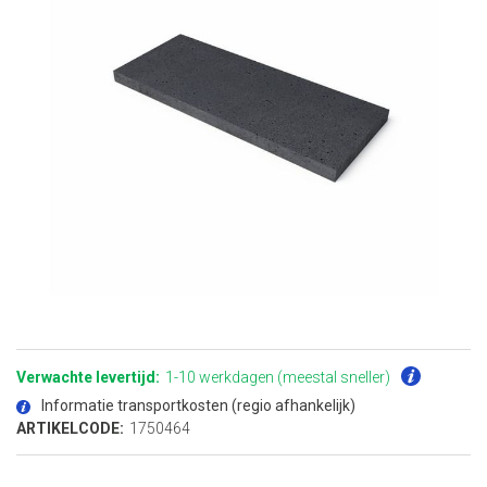
Ga
naar
het
Verwachte levertijd:
1-10 werkdagen (meestal sneller)
begin
van
Informatie transportkosten (regio afhankelijk)
de
afbeeldingen-
ARTIKELCODE:
1750464
gallerij