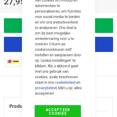
27,95
van cookies om inhoud en
advertenties te
personaliseren, om functies
voor social media te bieden
en om ons websiteverkeer
In winkelwagen
te analyseren. Ons doel is
om de best mogelijke
winkelervaring voor u te
creëren. U kunt uw
Korting aanvragen
cookievoorkeuren zelf
instellen en aanpassen door
op 'cookie instellingen' te
klikken. Als u akkoord gaat
met ons gebruik van
cookies, zoals beschreven
staat in ons
cookiebeleid
en
privacybeleid
, klikt u op 'alles
accepteren'
Product specificaties
ACCEPTEER
COOKIES