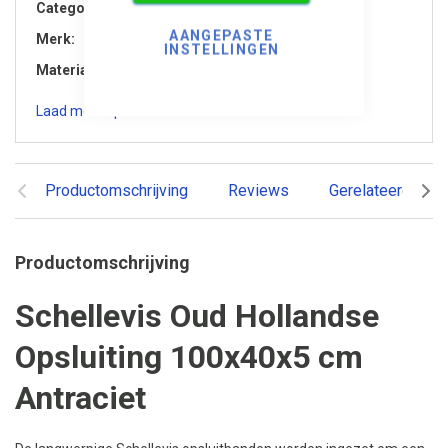
Categorie
Opsluitbanden
AANGEPASTE
Merk
Schellevis
INSTELLINGEN
Materiaal
Beton
Laad meer specificaties
Productomschrijving
Reviews
Gerelateerde pr
Productomschrijving
Schellevis Oud Hollandse
Opsluiting 100x40x5 cm
Antraciet