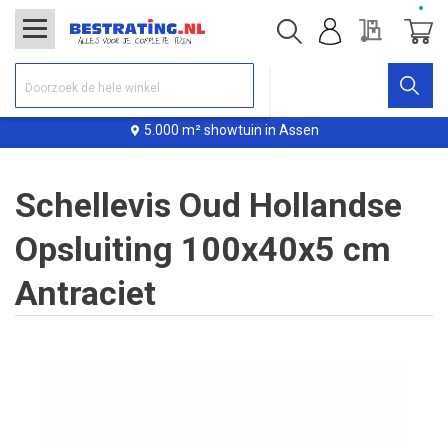
Offerte
Winke
5.000 m² showtuin in Assen
Schellevis Oud Hollandse
Opsluiting 100x40x5 cm
Antraciet
Ga
naar
het
einde
van
de
afbeeldingen-
gallerij