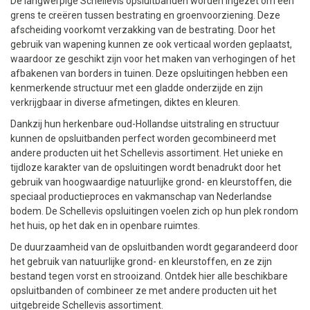
De langwerpige Schellevis opsluitbanden worden ingezet om een
grens te creëren tussen bestrating en groenvoorziening. Deze
afscheiding voorkomt verzakking van de bestrating. Door het
gebruik van wapening kunnen ze ook verticaal worden geplaatst,
waardoor ze geschikt zijn voor het maken van verhogingen of het
afbakenen van borders in tuinen. Deze opsluitingen hebben een
kenmerkende structuur met een gladde onderzijde en zijn
verkrijgbaar in diverse afmetingen, diktes en kleuren.
Dankzij hun herkenbare oud-Hollandse uitstraling en structuur
kunnen de opsluitbanden perfect worden gecombineerd met
andere producten uit het Schellevis assortiment. Het unieke en
tijdloze karakter van de opsluitingen wordt benadrukt door het
gebruik van hoogwaardige natuurlijke grond- en kleurstoffen, die
speciaal productieproces en vakmanschap van Nederlandse
bodem. De Schellevis opsluitingen voelen zich op hun plek rondom
het huis, op het dak en in openbare ruimtes.
De duurzaamheid van de opsluitbanden wordt gegarandeerd door
het gebruik van natuurlijke grond- en kleurstoffen, en ze zijn
bestand tegen vorst en strooizand. Ontdek hier alle beschikbare
opsluitbanden of combineer ze met andere producten uit het
uitgebreide Schellevis assortiment.