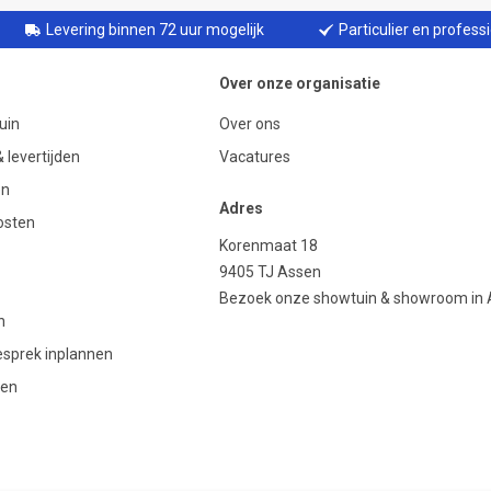
Levering binnen 72 uur mogelijk
Particulier en profess
Over onze organisatie
uin
Over ons
 levertijden
Vacatures
en
Adres
osten
Korenmaat 18
9405 TJ Assen
Bezoek onze showtuin & showroom in
n
gesprek inplannen
den