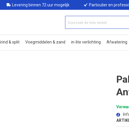
Levering binnen 72 uur mogelijk
Particulier en profess
rind & split
Voegmiddelen & zand
in-lite verlichting
Afwatering
Pa
An
Verwac
Inf
ARTIK