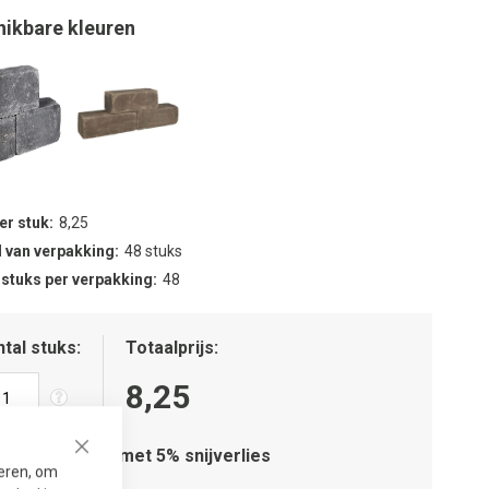
hikbare kleuren
per stuk
8,25
 van verpakking
48 stuks
 stuks per verpakking
48
tal stuks
Totaalprijs
8,25
Houd rekening met 5% snijverlies
Close
seren, om