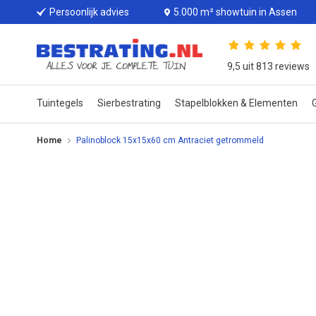
Persoonlijk advies
5.000 m² showtuin in Assen
9,5 uit 813 reviews
Tuintegels
Sierbestrating
Stapelblokken & Elementen
G
Home
Palinoblock 15x15x60 cm Antraciet getrommeld
Ga
naar
het
einde
van
de
afbeeldingen-
gallerij