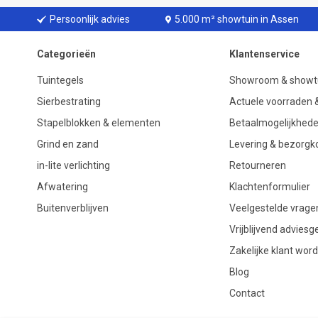
Persoonlijk advies
5.000 m² showtuin in Assen
Categorieën
Klantenservice
Tuintegels
Showroom & showt
Sierbestrating
Actuele voorraden &
Stapelblokken & elementen
Betaalmogelijkhed
Grind en zand
Levering & bezorgk
in-lite verlichting
Retourneren
Afwatering
Klachtenformulier
Buitenverblijven
Veelgestelde vrage
Vrijblijvend advies
Zakelijke klant wor
Blog
Contact