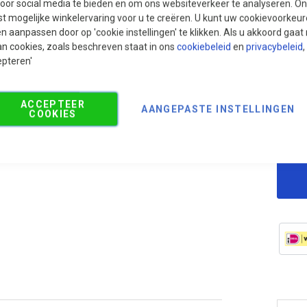
voor social media te bieden en om ons websiteverkeer te analyseren. Ons
Aan
t mogelijke winkelervaring voor u te creëren. U kunt uw cookievoorkeur
Aan
en aanpassen door op 'cookie instellingen' te klikken. Als u akkoord gaa
an cookies, zoals beschreven staat in ons
cookiebeleid
en
privacybeleid
,
Adv
epteren'
sni
ACCEPTEER
AANGEPASTE INSTELLINGEN
COOKIES