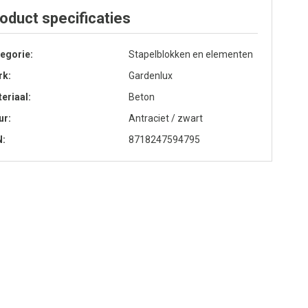
oduct specificaties
egorie
Stapelblokken en elementen
rk
Gardenlux
eriaal
Beton
ur
Antraciet / zwart
N
8718247594795