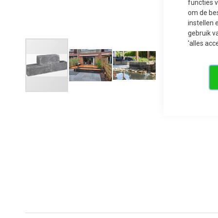
functies 
om de bes
instellen 
gebruik v
'alles acc
Ga
naar
het
begin
van
de
afbeeldingen-
gallerij