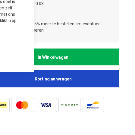
 doel is
tal verpakkingen
0.03
en zelf
tal stuks
1
t met ons
 klikt u op
ies:
Wij adviseren 5% meer te bestellen om eventueel
jverlies te compenseren.
In Winkelwagen
Korting aanvragen