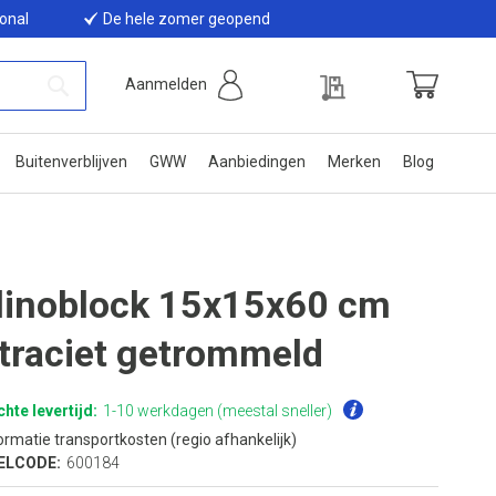
ional
De hele zomer geopend
Offerte
Aanmelden
Winkelwage
Zoek
Buitenverblijven
GWW
Aanbiedingen
Merken
Blog
linoblock 15x15x60 cm
traciet getrommeld
hte levertijd:
1-10 werkdagen (meestal sneller)
ormatie transportkosten (regio afhankelijk)
ELCODE:
600184