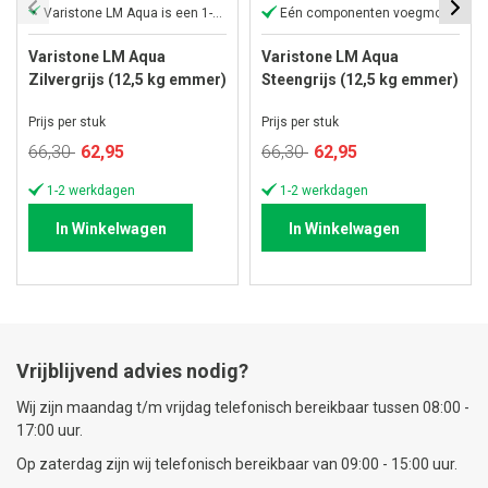
Varistone LM Aqua is een 1-component
Eén componenten voegmortel
Varistone LM Aqua
Varistone LM Aqua
Zilvergrijs (12,5 kg emmer)
Steengrijs (12,5 kg emmer)
Prijs per stuk
Prijs per stuk
Speciale
Speciale
66,30
62,95
66,30
62,95
prijs
prijs
1-2 werkdagen
1-2 werkdagen
In Winkelwagen
In Winkelwagen
Vrijblijvend advies nodig?
Wij zijn maandag t/m vrijdag telefonisch bereikbaar tussen 08:00 -
17:00 uur.
Op zaterdag zijn wij telefonisch bereikbaar van 09:00 - 15:00 uur.