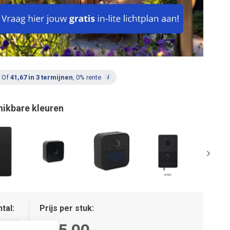
Of
41,67 in 3 termijnen
, 0% rente
hikbare kleuren
tal
Prijs per stuk
125,00