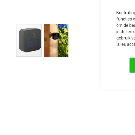
Bestratin
functies 
om de bes
instellen 
gebruik v
'alles acc
Ga
naar
het
begin
van
de
afbeeldingen-
gallerij