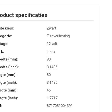
oduct specificaties
lite kleur
Zwart
egorie
Tuinverlichting
tage
12 volt
rk
in-lite
edte (mm)
80
edte (inch)
3.1496
ngte (mm)
80
gte (inch)
3.1496
ogte (mm)
45
gte (inch)
1.7717
N
8717051004391