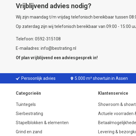
Vrijblijvend advies nodig?
Wij zijn maandag t/m vrijdag telefonisch bereikbaar tussen 08:0
Op zaterdag zijn wij telefonisch bereikbaar van 09:00 - 15:00 uu
Telefoon: 0592-315108
E-mailadres: info@bestrating.nl
Of plan vrijblijvend een
adviesgesprek
in!
Persoonlijk advies
5.000 m² showtuin in Assen
Categorieën
Klantenservice
Tuintegels
Showroom & showt
Sierbestrating
Actuele voorraden &
Stapelblokken & elementen
Betaalmogelijkhed
Grind en zand
Levering & bezorgk