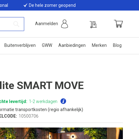
ional
De hele zomer geopend
Offerte
Aanmelden
Winkelwage
Zoek
Buitenverblijven
GWW
Aanbiedingen
Merken
Blog
-lite SMART MOVE
hte levertijd:
1-2 werkdagen
ormatie transportkosten (regio afhankelijk)
ELCODE:
10500706