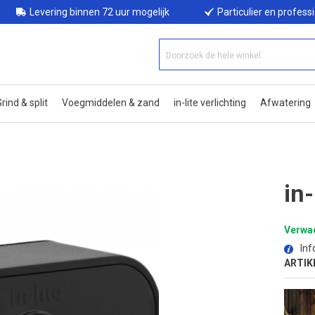
Levering binnen 72 uur mogelijk
Particulier en profess
rind & split
Voegmiddelen & zand
in-lite verlichting
Afwatering
in
Verwac
Inf
ARTIK