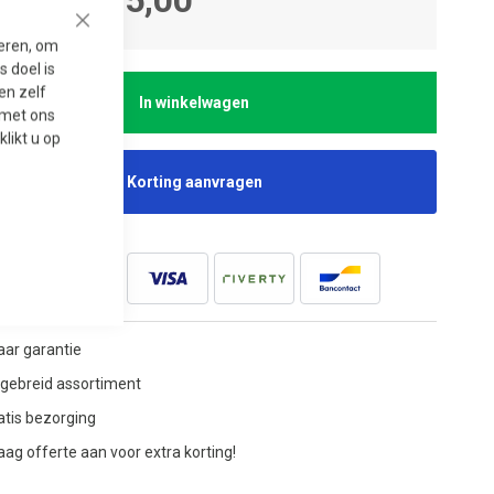
Close
seren, om
 doel is
en zelf
In winkelwagen
t met ons
 klikt u op
Korting aanvragen
jaar garantie
tgebreid assortiment
atis bezorging
aag offerte aan voor extra korting!