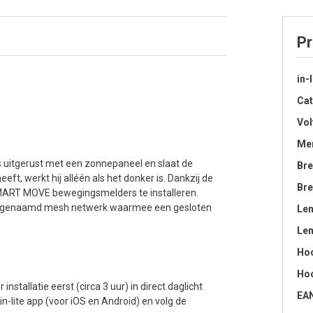
Pr
in-
Cat
Vol
Me
 uitgerust met een zonnepaneel en slaat de
Bre
t, werkt hij alléén als het donker is. Dankzij de
Bre
6 SMART MOVE bewegingsmelders te installeren.
ogenaamd mesh netwerk waarmee een gesloten
Le
Len
Ho
Hoo
tallatie eerst (circa 3 uur) in direct daglicht
EA
-lite app (voor iOS en Android) en volg de