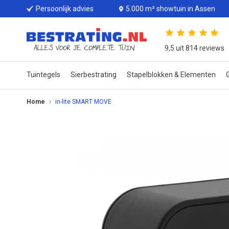
Persoonlijk advies
5.000 m² showtuin in Assen
9,5 uit 814 reviews
Tuintegels
Sierbestrating
Stapelblokken & Elementen
G
Home
in-lite SMART MOVE
Ga
naar
het
einde
van
de
afbeeldingen-
gallerij