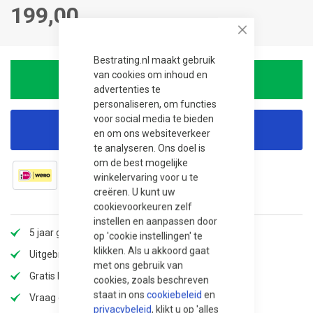
199,00
Close
Bestrating.nl maakt gebruik
van cookies om inhoud en
In winkelwagen
advertenties te
personaliseren, om functies
voor social media te bieden
Korting aanvragen
en om ons websiteverkeer
te analyseren. Ons doel is
om de best mogelijke
winkelervaring voor u te
creëren. U kunt uw
cookievoorkeuren zelf
instellen en aanpassen door
5 jaar garantie
op 'cookie instellingen' te
klikken. Als u akkoord gaat
Uitgebreid assortiment
met ons gebruik van
Gratis bezorging
cookies, zoals beschreven
staat in ons
cookiebeleid
en
Vraag offerte aan voor extra korting!
privacybeleid
, klikt u op 'alles