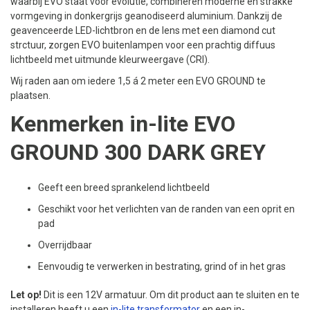
waarbij EVO staat voor evolutie, combineren moderne en strakke
vormgeving in donkergrijs geanodiseerd aluminium. Dankzij de
geavenceerde LED-lichtbron en de lens met een diamond cut
strctuur, zorgen EVO buitenlampen voor een prachtig diffuus
lichtbeeld met uitmunde kleurweergave (CRI).
Wij raden aan om iedere 1,5 á 2 meter een EVO GROUND te
plaatsen.
Kenmerken in-lite EVO
GROUND 300 DARK GREY
Geeft een breed sprankelend lichtbeeld
Geschikt voor het verlichten van de randen van een oprit en
pad
Overrijdbaar
Eenvoudig te verwerken in bestrating, grind of in het gras
Let op!
Dit is een 12V armatuur. Om dit product aan te sluiten en te
installeren heeft u een
in-lite transformator
en een in-