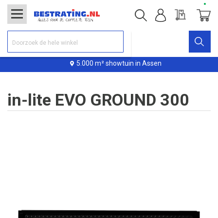
Offerte
Winke
5.000 m² showtuin in Assen
in-lite EVO GROUND 300
Ga
naar
het
einde
van
de
afbeeldingen-
gallerij