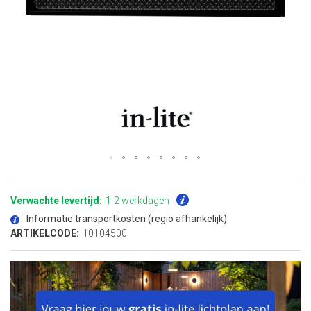
Ga
naar
het
Verwachte levertijd:
1-2 werkdagen
begin
van
Informatie transportkosten (regio afhankelijk)
de
afbeeldingen-
ARTIKELCODE:
10104500
gallerij