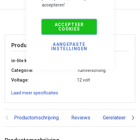
accepteren'
ACCEPTEER
COOKIES
AANGEPASTE
Product specificaties
INSTELLINGEN
in-lite kleur
Dark Grey
Categorie
Tuinverlichting
Voltage
12 volt
Laad meer specificaties
Productomschrijving
Reviews
Gerelateerde pr