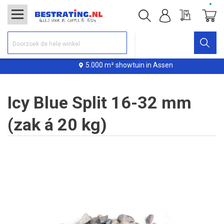
Offerte
Winke
5.000 m² showtuin in Assen
Icy Blue Split 16-32 mm
(zak á 20 kg)
Ga
naar
het
einde
van
de
afbeeldingen-
gallerij