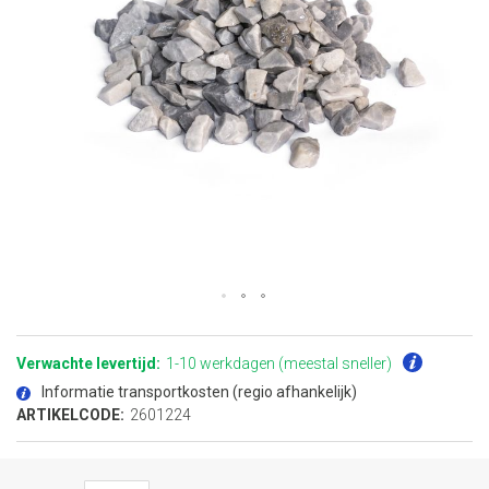
Ga
naar
het
Verwachte levertijd:
1-10 werkdagen (meestal sneller)
begin
van
Informatie transportkosten (regio afhankelijk)
de
afbeeldingen-
ARTIKELCODE:
2601224
gallerij