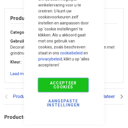
winkelervaring voor u te
creëren. U kunt uw
cookievoorkeuren zelf
Product specificaties
instellen en aanpassen door
op 'cookie instellingen' te
Categorie
Grind en split
klikken. Als u akkoord gaat
met ons gebruik van
Gebruik / Toepassing
cookies, zoals beschreven
Decoratief, Drainage / waterdoorlatend, Te gebruiken met
staat in ons
cookiebeleid
en
grindmatten, Tuin / Terras, Oprit, Dakterras / Balkon
privacybeleid
, klikt u op 'alles
Kleur
Licht genuanceerd
accepteren'
Laad meer specificaties
ACCEPTEER
COOKIES
Productomschrijving
Reviews
Gerelateerde pr
AANGEPASTE
INSTELLINGEN
Productomschrijving