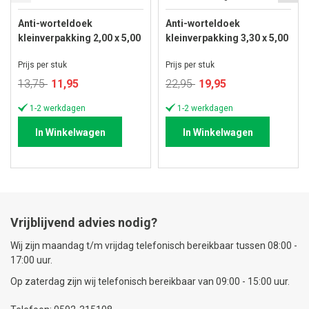
Anti-worteldoek
Anti-worteldoek
kleinverpakking 2,00 x 5,00
kleinverpakking 3,30 x 5,00
meter
meter
Prijs per stuk
Prijs per stuk
Speciale
Speciale
13,75
11,95
22,95
19,95
prijs
prijs
1-2 werkdagen
1-2 werkdagen
In Winkelwagen
In Winkelwagen
Vrijblijvend advies nodig?
Wij zijn maandag t/m vrijdag telefonisch bereikbaar tussen 08:00 -
17:00 uur.
Op zaterdag zijn wij telefonisch bereikbaar van 09:00 - 15:00 uur.