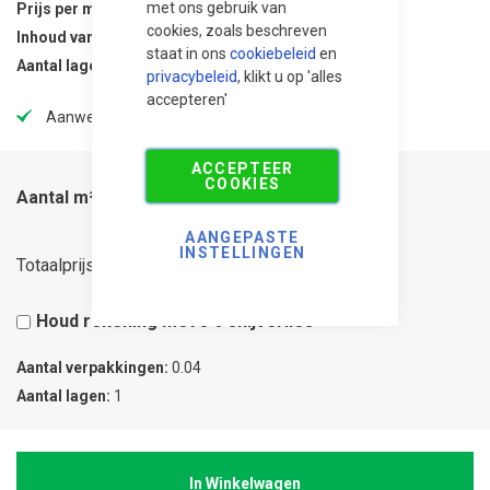
met ons gebruik van
Prijs per m²
62,95
cookies, zoals beschreven
Inhoud van verpakking
43.2 m²
staat in ons
cookiebeleid
en
Aantal lagen per verpakking
31
privacybeleid
, klikt u op 'alles
accepteren'
Aanwezig in onze showtuin
ACCEPTEER
COOKIES
Aantal m²
AANGEPASTE
INSTELLINGEN
90,65
Totaalprijs
Houd rekening met 5% snijverlies
Aantal verpakkingen
0.04
Aantal lagen
1
In Winkelwagen