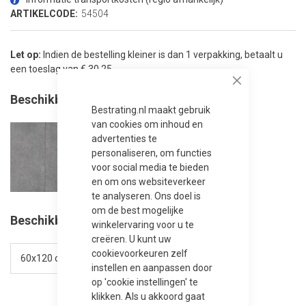
de
afbeeldingen-
ARTIKELCODE:
54504
gallerij
Let op:
Indien de bestelling kleiner is dan 1 verpakking, betaalt u
een toeslag van € 30.25.
Close
Beschikbare kleuren
Bestrating.nl maakt gebruik
van cookies om inhoud en
advertenties te
personaliseren, om functies
voor social media te bieden
en om ons websiteverkeer
te analyseren. Ons doel is
om de best mogelijke
Beschikbare afmetingen
winkelervaring voor u te
creëren. U kunt uw
cookievoorkeuren zelf
instellen en aanpassen door
op 'cookie instellingen' te
klikken. Als u akkoord gaat