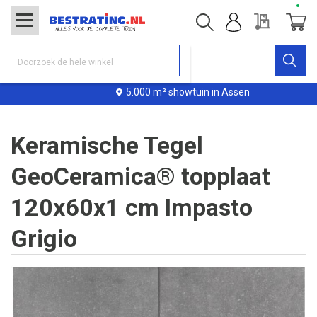
Offerte
Winke
5.000 m² showtuin in Assen
Keramische Tegel
GeoCeramica® topplaat
120x60x1 cm Impasto
Grigio
Ga
naar
het
einde
van