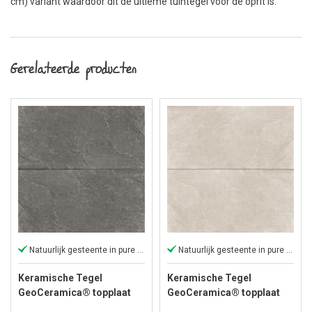
cm) variant waardoor dit de ultieme tuintegel voor de oprit is.
Gerelateerde producten
Natuurlijk gesteente in pure vorm
Natuurlijk gesteente in pure vorm
Keramische Tegel
Keramische Tegel
GeoCeramica® topplaat
GeoCeramica® topplaat
120x60x1 cm Motion Musk
120x60x1 cm Motion Beige