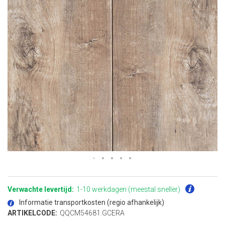
Ga
naar
het
Verwachte levertijd:
1-10 werkdagen (meestal sneller)
begin
van
Informatie transportkosten (regio afhankelijk)
de
afbeeldingen-
ARTIKELCODE:
QQCM54681.GCERA
gallerij