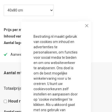
Close
Prijs per m²
98,95
Bestrating.nl maakt gebruik
Inhoud van verpakking
9.6 m²
van cookies om inhoud en
Aantal lagen per verpakking
30
advertenties te
personaliseren, om functies
Aanwezig in onze showtuin
voor social media te bieden
en om ons websiteverkeer
te analyseren. Ons doel is
Aantal m²
om de best mogelijke
winkelervaring voor u te
creëren. U kunt uw
31,66
Totaalprijs
cookievoorkeuren zelf
instellen en aanpassen door
op 'cookie instellingen' te
Houd rekening met 5% snijverlies
klikken. Als u akkoord gaat
met ons gebruik van
Aantal verpakkingen
0.04