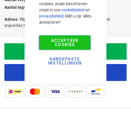
cookies, zoals beschreven
Aantal lagen
1
staat in ons
cookiebeleid
en
privacybeleid
, klikt u op 'alles
Advies:
Wij adviseren 5% meer te bestellen om eventueel
accepteren'
snijverlies te compenseren.
ACCEPTEER
COOKIES
In Winkelwagen
AANGEPASTE
INSTELLINGEN
Korting aanvragen