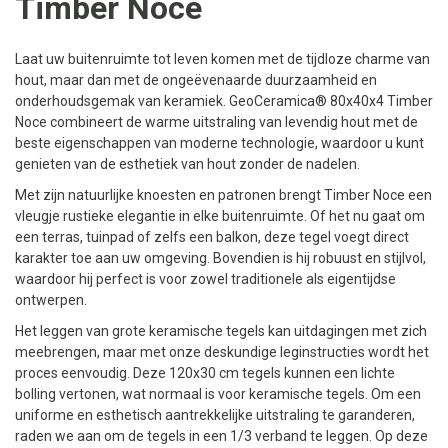
Timber Noce
Laat uw buitenruimte tot leven komen met de tijdloze charme van
hout, maar dan met de ongeëvenaarde duurzaamheid en
onderhoudsgemak van keramiek. GeoCeramica® 80x40x4 Timber
Noce combineert de warme uitstraling van levendig hout met de
beste eigenschappen van moderne technologie, waardoor u kunt
genieten van de esthetiek van hout zonder de nadelen.
Met zijn natuurlijke knoesten en patronen brengt Timber Noce een
vleugje rustieke elegantie in elke buitenruimte. Of het nu gaat om
een terras, tuinpad of zelfs een balkon, deze tegel voegt direct
karakter toe aan uw omgeving. Bovendien is hij robuust en stijlvol,
waardoor hij perfect is voor zowel traditionele als eigentijdse
ontwerpen.
Het leggen van grote keramische tegels kan uitdagingen met zich
meebrengen, maar met onze deskundige leginstructies wordt het
proces eenvoudig. Deze 120x30 cm tegels kunnen een lichte
bolling vertonen, wat normaal is voor keramische tegels. Om een
uniforme en esthetisch aantrekkelijke uitstraling te garanderen,
raden we aan om de tegels in een 1/3 verband te leggen. Op deze