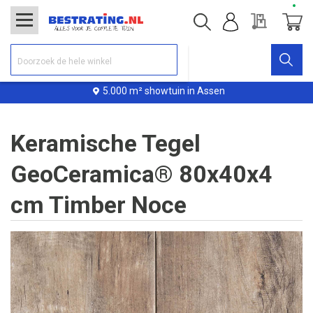
Offerte
Winke
5.000 m² showtuin in Assen
Keramische Tegel
GeoCeramica® 80x40x4
cm Timber Noce
Ga
naar
het
einde
van
de
afbeeldingen-
gallerij